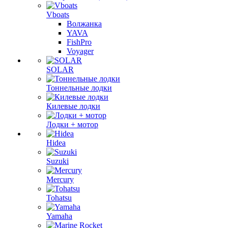
Vboats
Волжанка
YAVA
FishPro
Voyager
SOLAR
Тоннельные лодки
Килевые лодки
Лодки + мотор
Hidea
Suzuki
Mercury
Tohatsu
Yamaha