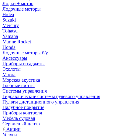
Лодки + мотор
Лодочные моторы
Hidea
Suzuki
Mercury
Tohatsu
Yamaha
Marine Rocket
Honda
Лодочные моторы б/у
Аксессуары
Приборы и гаджеты
Эхолоты
Масла
Морская акустика
Гребные винты
Системы управления
Гидравлические системы рулевого управления
Пульты дистанционного управления
Палубное покрытие
Приборы контроля
Мебель судовая
Сервисный центр
Акции
Услуги