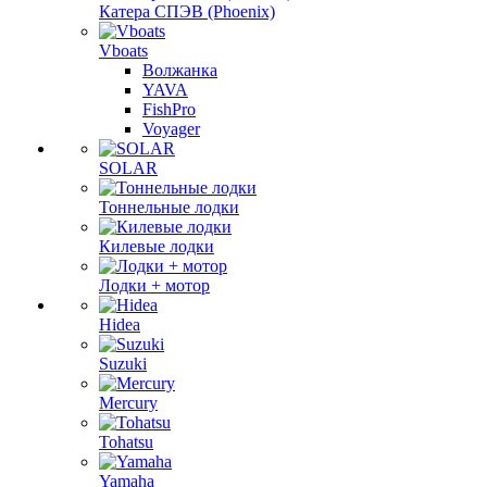
Катера СПЭВ (Phoenix)
Vboats
Волжанка
YAVA
FishPro
Voyager
SOLAR
Тоннельные лодки
Килевые лодки
Лодки + мотор
Hidea
Suzuki
Mercury
Tohatsu
Yamaha