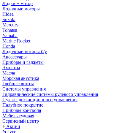
Лодки + мотор
Лодочные моторы
Hidea
Suzuki
Mercury
Tohatsu
Yamaha
Marine Rocket
Honda
Лодочные моторы б/у
Аксессуары
Приборы и гаджеты
Эхолоты
Масла
Морская акустика
Гребные винты
Системы управления
Гидравлические системы рулевого управления
Пульты дистанционного управления
Палубное покрытие
Приборы контроля
Мебель судовая
Сервисный центр
Акции
Услуги