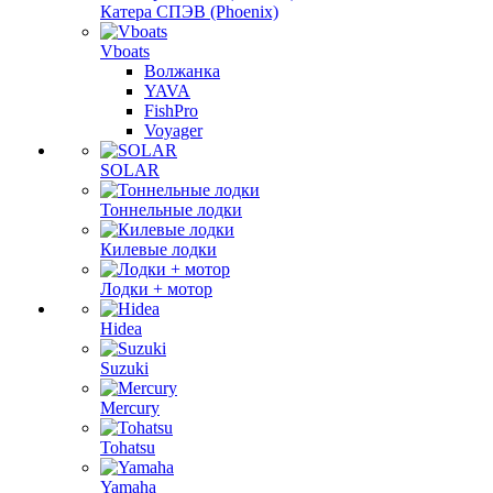
Катера СПЭВ (Phoenix)
Vboats
Волжанка
YAVA
FishPro
Voyager
SOLAR
Тоннельные лодки
Килевые лодки
Лодки + мотор
Hidea
Suzuki
Mercury
Tohatsu
Yamaha