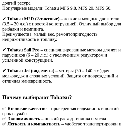
долгий ресурс.
Популярные модели: Tohatsu MFS 9.8, MFS 20, MFS 50.
✔
Tohatsu M2D (2-тактные)
– легкие и мощные двигатели
(3.5 – 30 л.с.) с простой конструкцией. Отличный выбор для
рыбалки и кемпинга.
Преимущества:
малый вес, ремонтопригодность,
неприхотливость к топливу.
✔ Tohatsu Sail Pro
– специализированные моторы для яхт и
парусников (6 – 20 л.с.) с увеличенным редуктором и
усиленной конструкцией.
✔ Tohatsu Jet (водометы)
– моторы (30 – 140 л.с.) для
мелководья и сложных условий. Защита от повреждений и
отличная маневренность.
Почему выбирают Tohatsu?
✅
Японское качество
– проверенная надежность и долгий
срок службы.
✅
Экономичность
– низкий расход топлива и масла.
✅
Легкость и компактность
– удобство транспортировки и