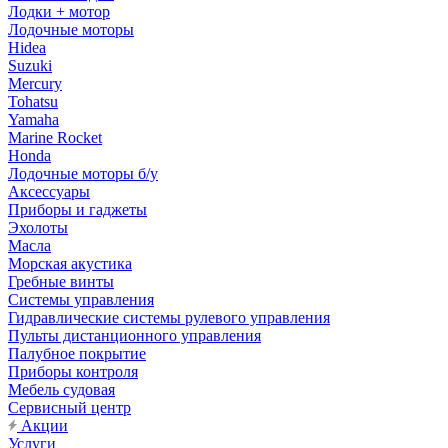
Лодки + мотор
Лодочные моторы
Hidea
Suzuki
Mercury
Tohatsu
Yamaha
Marine Rocket
Honda
Лодочные моторы б/у
Аксессуары
Приборы и гаджеты
Эхолоты
Масла
Морская акустика
Гребные винты
Системы управления
Гидравлические системы рулевого управления
Пульты дистанционного управления
Палубное покрытие
Приборы контроля
Мебель судовая
Сервисный центр
Акции
Услуги