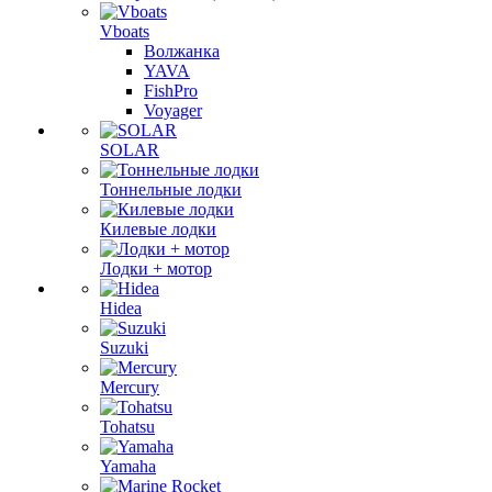
Vboats
Волжанка
YAVA
FishPro
Voyager
SOLAR
Тоннельные лодки
Килевые лодки
Лодки + мотор
Hidea
Suzuki
Mercury
Tohatsu
Yamaha