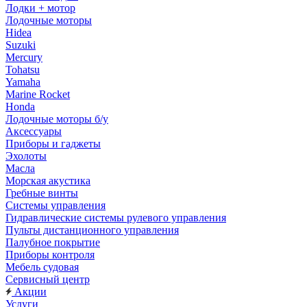
Лодки + мотор
Лодочные моторы
Hidea
Suzuki
Mercury
Tohatsu
Yamaha
Marine Rocket
Honda
Лодочные моторы б/у
Аксессуары
Приборы и гаджеты
Эхолоты
Масла
Морская акустика
Гребные винты
Системы управления
Гидравлические системы рулевого управления
Пульты дистанционного управления
Палубное покрытие
Приборы контроля
Мебель судовая
Сервисный центр
Акции
Услуги