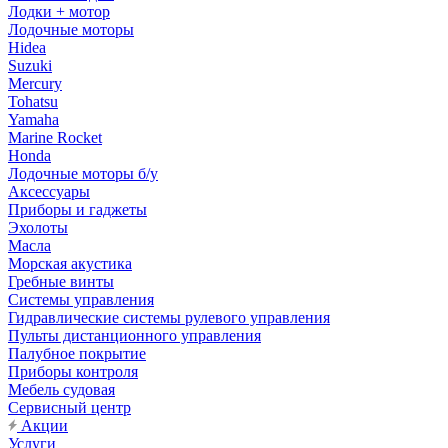
Лодки + мотор
Лодочные моторы
Hidea
Suzuki
Mercury
Tohatsu
Yamaha
Marine Rocket
Honda
Лодочные моторы б/у
Аксессуары
Приборы и гаджеты
Эхолоты
Масла
Морская акустика
Гребные винты
Системы управления
Гидравлические системы рулевого управления
Пульты дистанционного управления
Палубное покрытие
Приборы контроля
Мебель судовая
Сервисный центр
Акции
Услуги