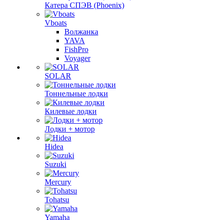
Катера СПЭВ (Phoenix)
Vboats
Волжанка
YAVA
FishPro
Voyager
SOLAR
Тоннельные лодки
Килевые лодки
Лодки + мотор
Hidea
Suzuki
Mercury
Tohatsu
Yamaha