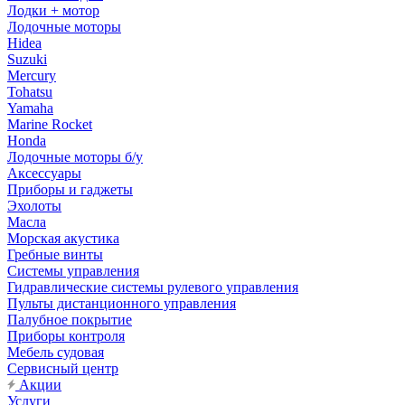
Лодки + мотор
Лодочные моторы
Hidea
Suzuki
Mercury
Tohatsu
Yamaha
Marine Rocket
Honda
Лодочные моторы б/у
Аксессуары
Приборы и гаджеты
Эхолоты
Масла
Морская акустика
Гребные винты
Системы управления
Гидравлические системы рулевого управления
Пульты дистанционного управления
Палубное покрытие
Приборы контроля
Мебель судовая
Сервисный центр
Акции
Услуги