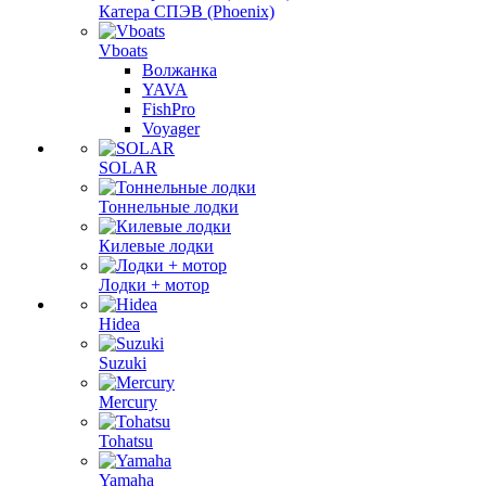
Катера СПЭВ (Phoenix)
Vboats
Волжанка
YAVA
FishPro
Voyager
SOLAR
Тоннельные лодки
Килевые лодки
Лодки + мотор
Hidea
Suzuki
Mercury
Tohatsu
Yamaha