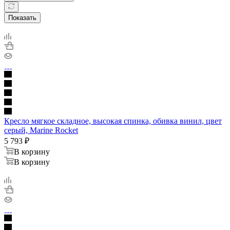
Показать
Кресло мягкое складное, высокая спинка, обивка винил, цвет
серый, Marine Rocket
5 793
₽
В корзину
В корзину