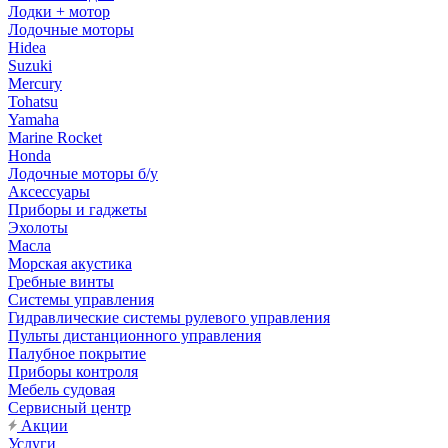
Лодки + мотор
Лодочные моторы
Hidea
Suzuki
Mercury
Tohatsu
Yamaha
Marine Rocket
Honda
Лодочные моторы б/у
Аксессуары
Приборы и гаджеты
Эхолоты
Масла
Морская акустика
Гребные винты
Системы управления
Гидравлические системы рулевого управления
Пульты дистанционного управления
Палубное покрытие
Приборы контроля
Мебель судовая
Сервисный центр
Акции
Услуги