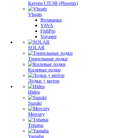
Катера СПЭВ (Phoenix)
Vboats
Волжанка
YAVA
FishPro
Voyager
SOLAR
Тоннельные лодки
Килевые лодки
Лодки + мотор
Hidea
Suzuki
Mercury
Tohatsu
Yamaha