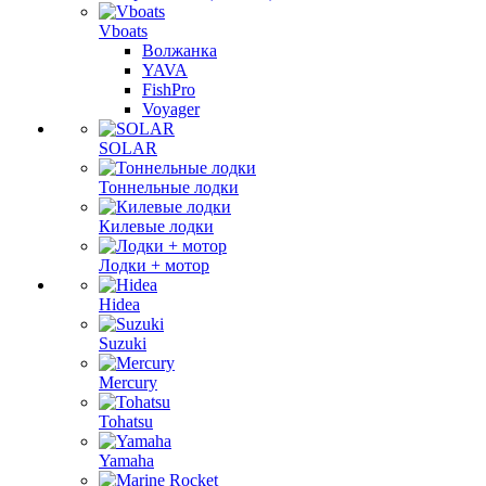
Vboats
Волжанка
YAVA
FishPro
Voyager
SOLAR
Тоннельные лодки
Килевые лодки
Лодки + мотор
Hidea
Suzuki
Mercury
Tohatsu
Yamaha