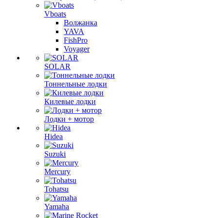
Vboats
Волжанка
YAVA
FishPro
Voyager
SOLAR
Тоннельные лодки
Килевые лодки
Лодки + мотор
Hidea
Suzuki
Mercury
Tohatsu
Yamaha