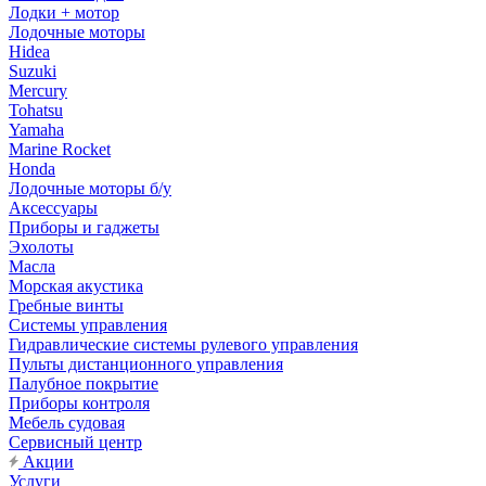
Лодки + мотор
Лодочные моторы
Hidea
Suzuki
Mercury
Tohatsu
Yamaha
Marine Rocket
Honda
Лодочные моторы б/у
Аксессуары
Приборы и гаджеты
Эхолоты
Масла
Морская акустика
Гребные винты
Системы управления
Гидравлические системы рулевого управления
Пульты дистанционного управления
Палубное покрытие
Приборы контроля
Мебель судовая
Сервисный центр
Акции
Услуги