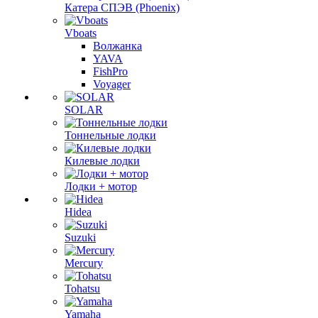
Катера СПЭВ (Phoenix)
Vboats
Волжанка
YAVA
FishPro
Voyager
SOLAR
Тоннельные лодки
Килевые лодки
Лодки + мотор
Hidea
Suzuki
Mercury
Tohatsu
Yamaha