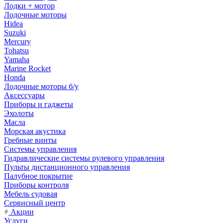
Лодки + мотор
Лодочные моторы
Hidea
Suzuki
Mercury
Tohatsu
Yamaha
Marine Rocket
Honda
Лодочные моторы б/у
Аксессуары
Приборы и гаджеты
Эхолоты
Масла
Морская акустика
Гребные винты
Системы управления
Гидравлические системы рулевого управления
Пульты дистанционного управления
Палубное покрытие
Приборы контроля
Мебель судовая
Сервисный центр
Акции
Услуги