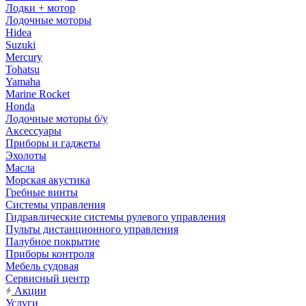
Лодки + мотор
Лодочные моторы
Hidea
Suzuki
Mercury
Tohatsu
Yamaha
Marine Rocket
Honda
Лодочные моторы б/у
Аксессуары
Приборы и гаджеты
Эхолоты
Масла
Морская акустика
Гребные винты
Системы управления
Гидравлические системы рулевого управления
Пульты дистанционного управления
Палубное покрытие
Приборы контроля
Мебель судовая
Сервисный центр
Акции
Услуги