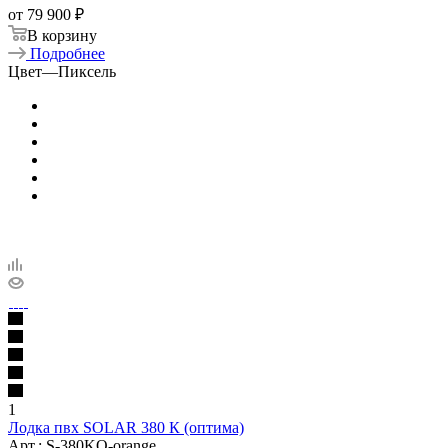
от
79 900 ₽
В корзину
Подробнее
Цвет
—
Пиксель
1
Лодка пвх SOLAR 380 К (оптима)
Арт.: S-380KO-orange