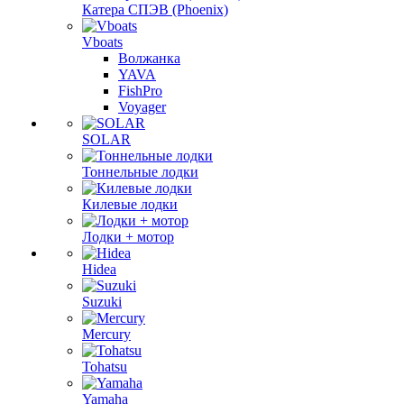
Катера СПЭВ (Phoenix)
Vboats
Волжанка
YAVA
FishPro
Voyager
SOLAR
Тоннельные лодки
Килевые лодки
Лодки + мотор
Hidea
Suzuki
Mercury
Tohatsu
Yamaha