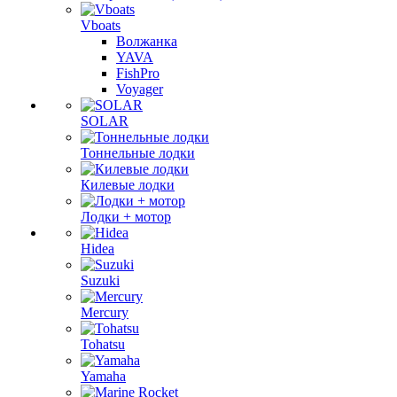
Vboats
Волжанка
YAVA
FishPro
Voyager
SOLAR
Тоннельные лодки
Килевые лодки
Лодки + мотор
Hidea
Suzuki
Mercury
Tohatsu
Yamaha