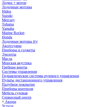
Лодки + мотор
Лодочные моторы
Hidea
Suzuki
Mercury
Tohatsu
Yamaha
Marine Rocket
Honda
Лодочные моторы б/у
Аксессуары
Приборы и гаджеты
Эхолоты
Масла
Морская акустика
Гребные винты
Системы управления
Гидравлические системы рулевого управления
Пульты дистанционного управления
Палубное покрытие
Приборы контроля
Мебель судовая
Сервисный центр
Акции
Услуги