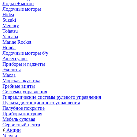
Лодки + мотор
Лодочные моторы
Hidea
Suzuki
Mercury
Tohatsu
Yamaha
Marine Rocket
Honda
Лодочные моторы б/у
Аксессуары
Приборы и гаджеты
Эхолоты
Масла
Морская акустика
Гребные винты
Системы управления
Гидравлические системы рулевого управления
Пульты дистанционного управления
Палубное покрытие
Приборы контроля
Мебель судовая
Сервисный центр
Акции
Услуги