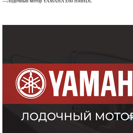
—
Лодочный мотор YAMAHA E60 HMHDL