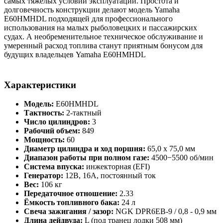
самых тяжёлых условий эксплуатации. Простота и
долговечность конструкции делают модель Yamaha
E60HMHDL подходящей для профессионального
использования на малых рыболовецких и пассажирских
судах. А необременительное техническое обслуживание и
умеренный расход топлива станут приятным бонусом для
будущих владельцев Yamaha E60HMHDL
Характеристики
Модель:
E60HMHDL
Тактность:
2-тактный
Число цилиндров:
3
Рабочий объем:
849
Мощность:
60
Диаметр цилиндра и ход поршня:
65,0 х 75,0 мм
Диапазон работы при полном газе:
4500−5500 об/мин
Система впуска:
инжекторная (EFI)
Генератор:
12В, 16А, постоянный ток
Вес:
106 кг
Передаточное отношение:
2.33
Ёмкость топливного бака:
24 л
Свеча зажигания / зазор:
NGK DPR6EB-9 / 0,8 - 0,9 мм
Длина дейдвуда:
L (под транец лодки 508 мм)