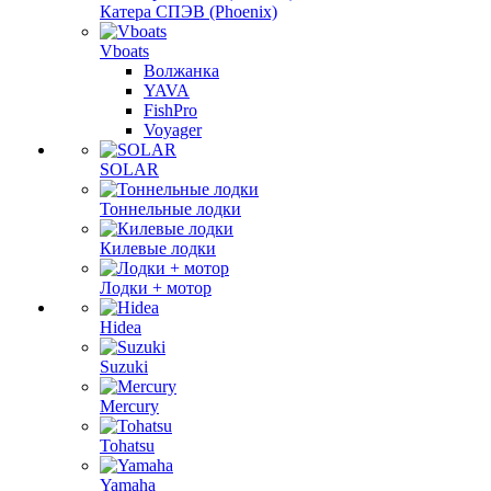
Катера СПЭВ (Phoenix)
Vboats
Волжанка
YAVA
FishPro
Voyager
SOLAR
Тоннельные лодки
Килевые лодки
Лодки + мотор
Hidea
Suzuki
Mercury
Tohatsu
Yamaha