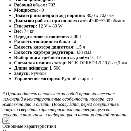
Рабочий объем:
703
Мощность:
40
Диаметр цилиндра и ход поршня:
80,0 х 70,0 мм
Диапазон работы при полном газе:
4500−5500 об/мин
Генератор:
12 V – 80 W
Вес:
74 кг
Передаточное отношение:
2,00:1
Ёмкость топливного бака:
24 л
Ёмкость картера двигателя:
1,5 л
Ёмкость картера редуктора:
430 см3
Выбор шага гребного винта, дюйм:
9 - 17
Свеча зажигания / зазор:
NGK DPR6EB-9 / 0,8 - 0,9 мм
Длина дейдвуда:
L 508
Запуск:
Ручной
Управление мотором:
Ручной стартер
* Производитель оставляет за собой право на внесение
изменений в конструктивные особенности товара, его
комплектацию и дизайн.
Пожалуйста, перед совершением
покупки сверяйте характеристики интересующего вас
товара, в том числе и информацию о наличии данной позиции.
Основные характеристики