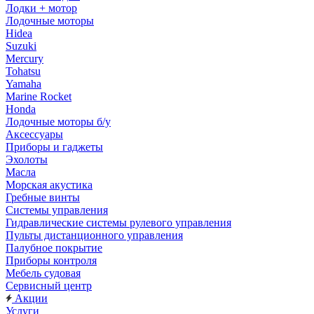
Лодки + мотор
Лодочные моторы
Hidea
Suzuki
Mercury
Tohatsu
Yamaha
Marine Rocket
Honda
Лодочные моторы б/у
Аксессуары
Приборы и гаджеты
Эхолоты
Масла
Морская акустика
Гребные винты
Системы управления
Гидравлические системы рулевого управления
Пульты дистанционного управления
Палубное покрытие
Приборы контроля
Мебель судовая
Сервисный центр
Акции
Услуги