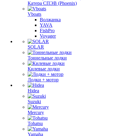
Катера СПЭВ (Phoenix)
Vboats
Волжанка
YAVA
FishPro
Voyager
SOLAR
Тоннельные лодки
Килевые лодки
Лодки + мотор
Hidea
Suzuki
Mercury
Tohatsu
Yamaha