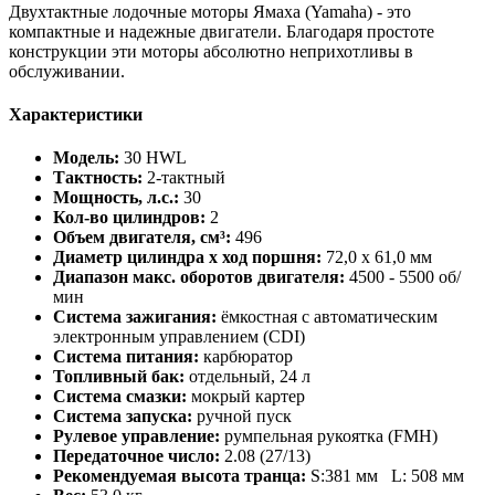
Двухтактные лодочные моторы Ямаха (Yamaha) - это
компактные и надежные двигатели. Благодаря простоте
конструкции эти моторы абсолютно неприхотливы в
обслуживании.
Характеристики
Модель:
30 HWL
Тактность:
2-тактный
Мощность, л.с.:
30
Кол-во цилиндров:
2
Объем двигателя, см³:
496
Диаметр цилиндра х ход поршня:
72,0 х 61,0 мм
Диапазон макс. оборотов двигателя:
4500 - 5500 об/
мин
Система зажигания:
ёмкостная с автоматическим
электронным управлением (CDI)
Система питания:
карбюратор
Топливный бак:
отдельный, 24 л
Система смазки:
мокрый картер
Система запуска:
ручной пуск
Рулевое управление:
румпельная рукоятка (FMH)
Передаточное число:
2.08 (27/13)
Рекомендуемая высота транца:
S:381 мм L: 508 мм