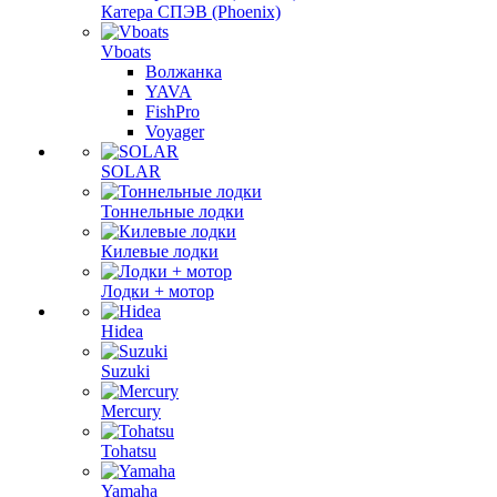
Катера СПЭВ (Phoenix)
Vboats
Волжанка
YAVA
FishPro
Voyager
SOLAR
Тоннельные лодки
Килевые лодки
Лодки + мотор
Hidea
Suzuki
Mercury
Tohatsu
Yamaha