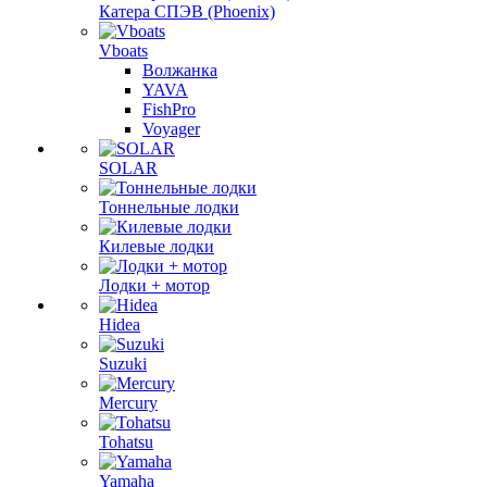
Катера СПЭВ (Phoenix)
Vboats
Волжанка
YAVA
FishPro
Voyager
SOLAR
Тоннельные лодки
Килевые лодки
Лодки + мотор
Hidea
Suzuki
Mercury
Tohatsu
Yamaha