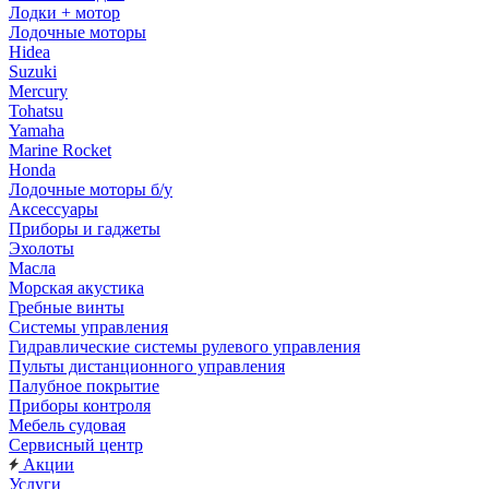
Лодки + мотор
Лодочные моторы
Hidea
Suzuki
Mercury
Tohatsu
Yamaha
Marine Rocket
Honda
Лодочные моторы б/у
Аксессуары
Приборы и гаджеты
Эхолоты
Масла
Морская акустика
Гребные винты
Системы управления
Гидравлические системы рулевого управления
Пульты дистанционного управления
Палубное покрытие
Приборы контроля
Мебель судовая
Сервисный центр
Акции
Услуги