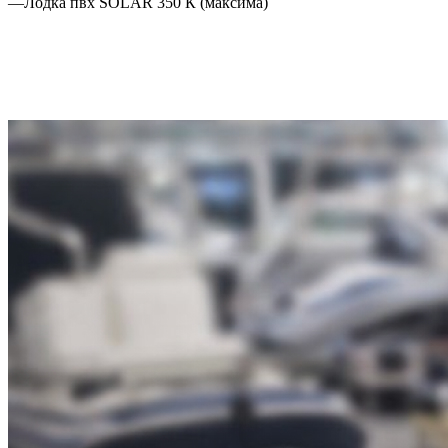
—
Лодка пвх SOLAR 350 К (максима)