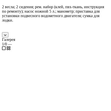
2 весла; 2 сидения; рем. набор (клей, пвх-ткань, инструкция
по ремонту); насос ножной 5 л.; манометр; приставка для
установки подвесного водометного двигателя; сумка для
лодки.
Галерея
1/0
—