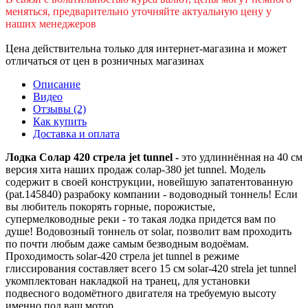
меняться, предварительно уточняйте актуальную цену у
наших менеджеров
Цена действительна только для интернет-магазина и может
отличаться от цен в розничных магазинах
Описание
Видео
Отзывы (2)
Как купить
Доставка и оплата
Лодка Солар
420 стрела jet tunnel -
это удлиннённая на 40 см
версия хита наших продаж солар-380 jet tunnel. Модель
содержит в своей конструкции, новейшую запатентованную
(pat.145840) разрабоку компании - водоводный тоннель! Если
вы любитель покорять горные, порожистые,
супермелководные реки - то такая лодка придется вам по
душе! Водовозный тоннель от solar, позволит вам проходить
по почти любым даже самым безводным водоёмам.
Проходимость solar-420 стрела jet tunnel в режиме
глиссирования составляет всего 15 см solar-420 strela jet tunnel
укомплектован накладкой на транец, для установки
подвесного водомётного двигателя на требуемую высоту
именно под ваш мотор.