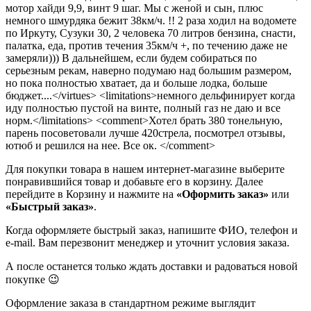
мотор хайди 9,9, винт 9 шаг. Мы с женой и сын, плюс
немного шмурдяка бежит 38км/ч. !! 2 раза ходил на водомете
по Иркуту, Сузуки 30, 2 человека 70 литров бензина, снасти,
палатка, еда, против течения 35км/ч +, по течению даже не
замеряли))) В дальнейшем, если будем собираться по
серьезным рекам, наверно подумаю над большим размером,
но пока полностью хватает, да и больше лодка, больше
бюджет....</virtues> <limitations>немного дельфинирует когда
иду полностью пустой на винте, полный газ не даю и все
норм.</limitations> <comment>Хотел брать 380 тонельную,
парень посоветовали лучше 420стрела, посмотрел отзывы,
ютюб и решился на нее. Все ок. </comment>
Для покупки товара в нашем интернет-магазине выберите
понравившийся товар и добавьте его в корзину. Далее
перейдите в Корзину и нажмите на
«Оформить заказ»
или
«Быстрый заказ»
.
Когда оформляете быстрый заказ, напишите ФИО, телефон и
e-mail. Вам перезвонит менеджер и уточнит условия заказа.
А после останется только ждать доставки и радоваться новой
покупке 😉
Оформление заказа в стандартном режиме выглядит