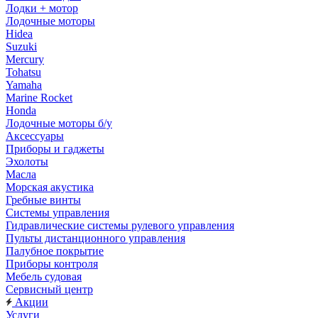
Лодки + мотор
Лодочные моторы
Hidea
Suzuki
Mercury
Tohatsu
Yamaha
Marine Rocket
Honda
Лодочные моторы б/у
Аксессуары
Приборы и гаджеты
Эхолоты
Масла
Морская акустика
Гребные винты
Системы управления
Гидравлические системы рулевого управления
Пульты дистанционного управления
Палубное покрытие
Приборы контроля
Мебель судовая
Сервисный центр
Акции
Услуги