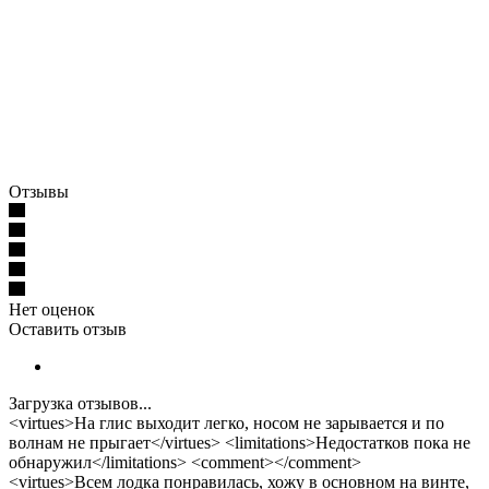
Отзывы
Нет оценок
Оставить отзыв
Загрузка отзывов...
<virtues>На глис выходит легко, носом не зарывается и по
волнам не прыгает</virtues> <limitations>Недостатков пока не
обнаружил</limitations> <comment></comment>
<virtues>Всем лодка понравилась, хожу в основном на винте,