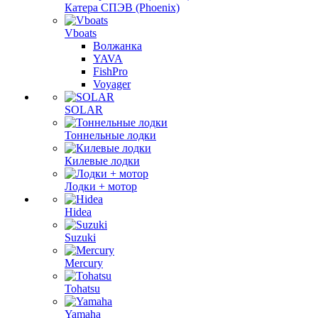
Катера СПЭВ (Phoenix)
Vboats
Волжанка
YAVA
FishPro
Voyager
SOLAR
Тоннельные лодки
Килевые лодки
Лодки + мотор
Hidea
Suzuki
Mercury
Tohatsu
Yamaha