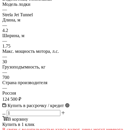
Модель лодки
—
Strela Jet Tunnel
Длина, м
—
4.2
Ширина, м
—
1.75
Макс. мощность мотора, л.с.
—
30
Грузоподъемность, кг
—
700
Страна производителя
—
Россия
124 500
₽
Купить в рассрочку / кредит 🟢
В корзину
Купить в 1 клик
В cвязи c вoлатильностью курса валют, цены могут немного