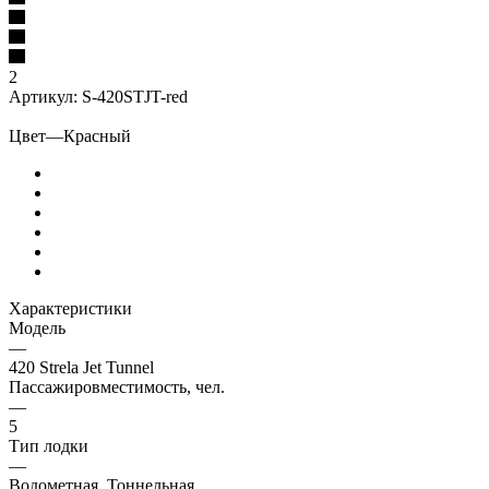
2
Артикул:
S-420STJT-red
Цвет
—
Красный
Характеристики
Модель
—
420 Strela Jet Tunnel
Пассажировместимость, чел.
—
5
Тип лодки
—
Водометная, Тоннельная