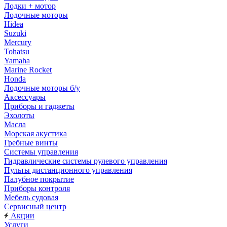
Лодки + мотор
Лодочные моторы
Hidea
Suzuki
Mercury
Tohatsu
Yamaha
Marine Rocket
Honda
Лодочные моторы б/у
Аксессуары
Приборы и гаджеты
Эхолоты
Масла
Морская акустика
Гребные винты
Системы управления
Гидравлические системы рулевого управления
Пульты дистанционного управления
Палубное покрытие
Приборы контроля
Мебель судовая
Сервисный центр
Акции
Услуги