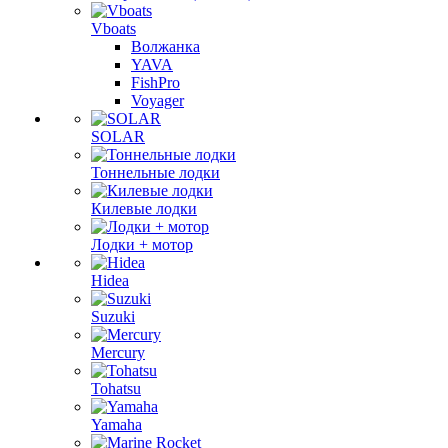
Vboats
Волжанка
YAVA
FishPro
Voyager
SOLAR
Тоннельные лодки
Килевые лодки
Лодки + мотор
Hidea
Suzuki
Mercury
Tohatsu
Yamaha