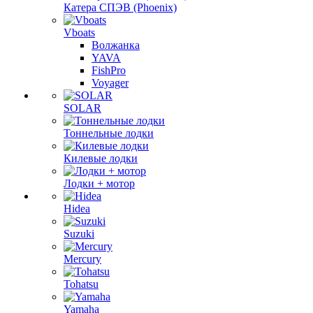
Катера СПЭВ (Phoenix)
Vboats
Волжанка
YAVA
FishPro
Voyager
SOLAR
Тоннельные лодки
Килевые лодки
Лодки + мотор
Hidea
Suzuki
Mercury
Tohatsu
Yamaha