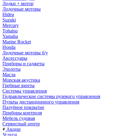
Лодки + мотор
Лодочные моторы
Hidea
Suzuki
Mercury
Tohatsu
Yamaha
Marine Rocket
Honda
Лодочные моторы б/у
Аксессуары
Приборы и гаджеты
Эхолоты
Масла
Морская акустика
Гребные винты
Системы управления
Гидравлические системы рулевого управления
Пульты дистанционного управления
Палубное покрытие
Приборы контроля
Мебель судовая
Сервисный центр
Акции
Услуги