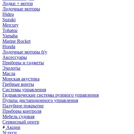
Лодки + мотор
Лодочные моторы
Hidea
Suzuki
Mercury
Tohatsu
Yamaha
Marine Rocket
Honda
Лодочные моторы б/у
Аксессуары
Приборы и гаджеты
Эхолоты
Масла
Морская акустика
Гребные винты
Системы управления
Гидравлические системы рулевого управления
Пульты дистанционного управления
Палубное покрытие
Приборы контроля
Мебель судовая
Сервисный центр
Акции
Услуги