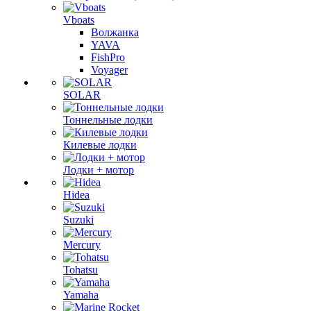
Vboats
Волжанка
YAVA
FishPro
Voyager
SOLAR
Тоннельные лодки
Килевые лодки
Лодки + мотор
Hidea
Suzuki
Mercury
Tohatsu
Yamaha