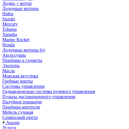
Лодки + мотор
Лодочные моторы
Hidea
Suzuki
Mercury
Tohatsu
Yamaha
Marine Rocket
Honda
Лодочные моторы б/у
Аксессуары
Приборы и гаджеты
Эхолоты
Масла
Морская акустика
Гребные винты
Системы управления
Гидравлические системы рулевого управления
Пульты дистанционного управления
Палубное покрытие
Приборы контроля
Мебель судовая
Сервисный центр
Акции
Услуги