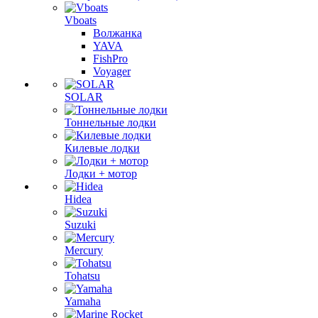
Vboats
Волжанка
YAVA
FishPro
Voyager
SOLAR
Тоннельные лодки
Килевые лодки
Лодки + мотор
Hidea
Suzuki
Mercury
Tohatsu
Yamaha