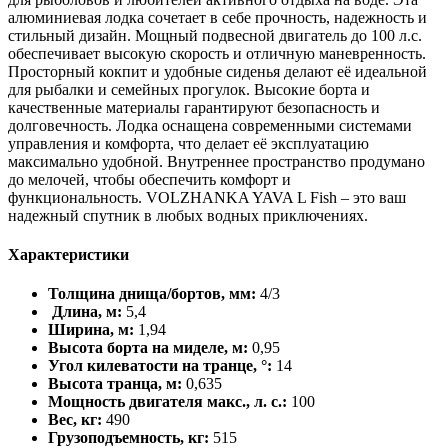
алюминиевая лодка сочетает в себе прочность, надежность и
стильный дизайн. Мощный подвесной двигатель до 100 л.с.
обеспечивает высокую скорость и отличную маневренность.
Просторный кокпит и удобные сиденья делают её идеальной
для рыбалки и семейных прогулок. Высокие борта и
качественные материалы гарантируют безопасность и
долговечность. Лодка оснащена современными системами
управления и комфорта, что делает её эксплуатацию
максимально удобной. Внутреннее пространство продумано
до мелочей, чтобы обеспечить комфорт и
функциональность. VOLZHANKA YAVA L Fish – это ваш
надежный спутник в любых водных приключениях.
Характеристики
Толщина днища/бортов, мм:
4/3
Длина, м:
5,4
Ширина, м:
1,94
Высота борта на миделе, м:
0,95
Угол килеватости на транце, °:
14
Высота транца, м:
0,635
Мощность двигателя макс., л. с.:
100
Вес, кг:
490
Грузоподъемность, кг:
515