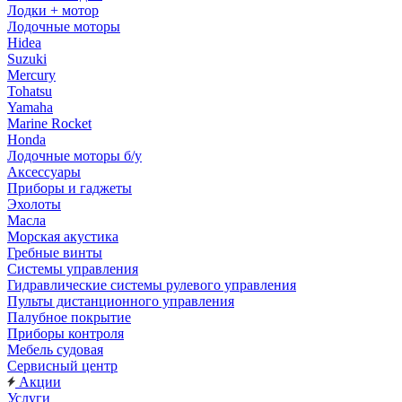
Лодки + мотор
Лодочные моторы
Hidea
Suzuki
Mercury
Tohatsu
Yamaha
Marine Rocket
Honda
Лодочные моторы б/у
Аксессуары
Приборы и гаджеты
Эхолоты
Масла
Морская акустика
Гребные винты
Системы управления
Гидравлические системы рулевого управления
Пульты дистанционного управления
Палубное покрытие
Приборы контроля
Мебель судовая
Сервисный центр
Акции
Услуги