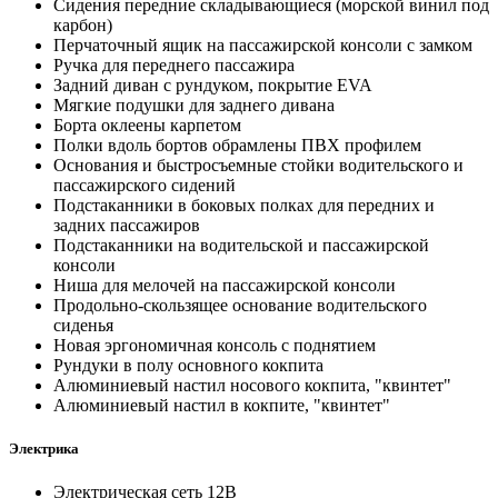
Сидения передние складывающиеся (морской винил под
карбон)
Перчаточный ящик на пассажирской консоли с замком
Ручка для переднего пассажира
Задний диван с рундуком, покрытие EVA
Мягкие подушки для заднего дивана
Борта оклеены карпетом
Полки вдоль бортов обрамлены ПВХ профилем
Основания и быстросъемные стойки водительского и
пассажирского сидений
Подстаканники в боковых полках для передних и
задних пассажиров
Подстаканники на водительской и пассажирской
консоли
Ниша для мелочей на пассажирской консоли
Продольно-скользящее основание водительского
сиденья
Новая эргономичная консоль с поднятием
Рундуки в полу основного кокпита
Алюминиевый настил носового кокпита, "квинтет"
Алюминиевый настил в кокпите, "квинтет"
Электрика
Электрическая сеть 12В