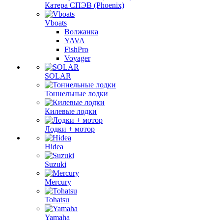
Катера СПЭВ (Phoenix)
Vboats
Волжанка
YAVA
FishPro
Voyager
SOLAR
Тоннельные лодки
Килевые лодки
Лодки + мотор
Hidea
Suzuki
Mercury
Tohatsu
Yamaha