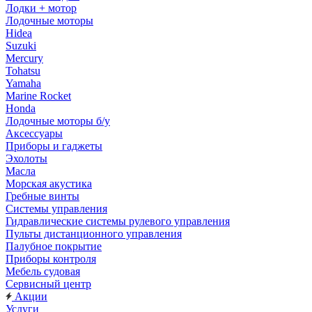
Лодки + мотор
Лодочные моторы
Hidea
Suzuki
Mercury
Tohatsu
Yamaha
Marine Rocket
Honda
Лодочные моторы б/у
Аксессуары
Приборы и гаджеты
Эхолоты
Масла
Морская акустика
Гребные винты
Системы управления
Гидравлические системы рулевого управления
Пульты дистанционного управления
Палубное покрытие
Приборы контроля
Мебель судовая
Сервисный центр
Акции
Услуги