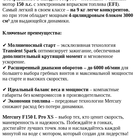
мотор
150 л.с.
с электронным впрыском топлива (
EFI
).
Самый легкий в своем классе –
на 9 кг легче конкурентов
,
но при этом обладает мощным
4-цилиндровым блоком 3000
см³
для выдающейся динамики.
Ключевые преимущества:
✔
Молниеносный старт
– эксклюзивная технология
Transient Spark
оптимизирует зажигание, обеспечивая
дополнительный крутящий момент
и мгновенное
ускорение.
✔
Расширенный диапазон оборотов – до 6000 об/мин
для
большего выбора гребных винтов и максимальной мощности
на старте и высоких скоростях.
✔
Идеальный баланс веса и мощности
– компактные
габариты без компромиссов в производительности.
✔
Экономия топлива
– передовые технологии Mercury
снижают расход без потери динамики.
Mercury F150 L Pro XS
– выбор тех, кто ценит скорость,
маневренность и надежность. Побеждайте в гонках,
достигайте лучших точек лова и наслаждайтесь каждой
минутой на воде с мотором, который создан для лидерства!