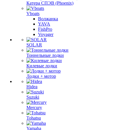
Катера СПЭВ (Phoenix)
Vboats
Волжанка
YAVA
FishPro
Voyager
SOLAR
Тоннельные лодки
Килевые лодки
Лодки + мотор
Hidea
Suzuki
Mercury
Tohatsu
Yamaha