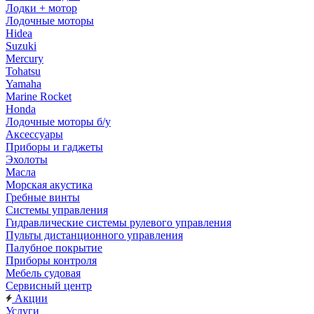
Лодки + мотор
Лодочные моторы
Hidea
Suzuki
Mercury
Tohatsu
Yamaha
Marine Rocket
Honda
Лодочные моторы б/у
Аксессуары
Приборы и гаджеты
Эхолоты
Масла
Морская акустика
Гребные винты
Системы управления
Гидравлические системы рулевого управления
Пульты дистанционного управления
Палубное покрытие
Приборы контроля
Мебель судовая
Сервисный центр
Акции
Услуги