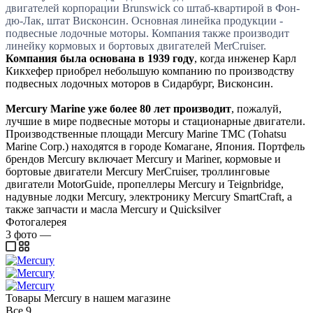
двигателей корпорации Brunswick со штаб-квартирой в Фон-
дю-Лак, штат Висконсин. Основная линейка продукции -
подвесные лодочные моторы. Компания также производит
линейку кормовых и бортовых двигателей MerCruiser.
Компания была основана в 1939 году
, когда инженер Карл
Кикхефер приобрел небольшую компанию по производству
подвесных лодочных моторов в Сидарбург, Висконсин.
Mercury Marine уже более 80 лет производит
, пожалуй,
лучшие в мире подвесные моторы и стационарные двигатели.
Производственные площади Mercury Marine TMC (Tohatsu
Marine Corp.) находятся в городе Комагане, Япония. Портфель
брендов Mercury включает Mercury и Mariner, кормовые и
бортовые двигатели Mercury MerCruiser, троллинговые
двигатели MotorGuide, пропеллеры Mercury и Teignbridge,
надувные лодки Mercury, электронику Mercury SmartCraft, а
также запчасти и масла Mercury и Quicksilver
Фотогалерея
3
фото
—
Товары Mercury в нашем магазине
Все
9