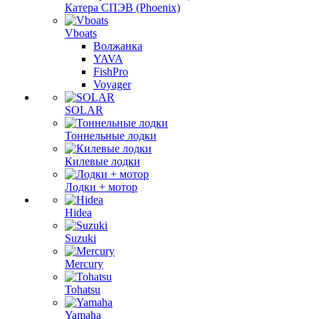
Катера СПЭВ (Phoenix)
Vboats
Волжанка
YAVA
FishPro
Voyager
SOLAR
Тоннельные лодки
Килевые лодки
Лодки + мотор
Hidea
Suzuki
Mercury
Tohatsu
Yamaha