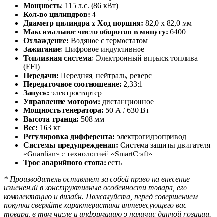
Мощность:
115 л.с. (86 кВт)
Кол-во цилиндров:
4
Д
иаметр цилиндра х Ход поршня:
82,0 х 82,0 мм
Максимальное число оборотов в минуту:
6400
Охлаждение:
Водяное с термостатом
Зажигание:
Цифровое индуктивное
Топливная система:
Электронный впрыск топлива
(EFI)
Передачи:
Передняя, нейтраль, реверс
Передаточное соотношение:
2,33:1
Запуск:
электростартер
Управление мотором:
дистанционное
Мощность генератора:
50 А / 630 Вт
В
ысота транца:
508 мм
Вес:
163 кг
Регулировка дифферента:
электрогидропривод
Системы предупреждения:
Система защиты двигателя
«Guardian» с технологией «SmartCraft»
Трос аварийного стопа:
есть
* Производитель оставляет за собой право на внесение
изменений в конструктивные особенности товара, его
комплектацию и дизайн.
Пожалуйста, перед совершением
покупки сверяйте характеристики интересующего вас
товара, в том числе и информацию о наличии данной позиции.