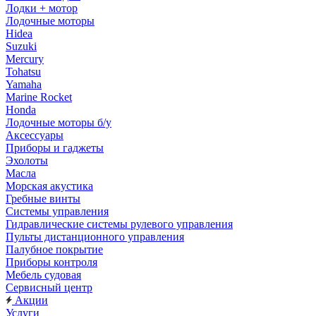
Лодки + мотор
Лодочные моторы
Hidea
Suzuki
Mercury
Tohatsu
Yamaha
Marine Rocket
Honda
Лодочные моторы б/у
Аксессуары
Приборы и гаджеты
Эхолоты
Масла
Морская акустика
Гребные винты
Системы управления
Гидравлические системы рулевого управления
Пульты дистанционного управления
Палубное покрытие
Приборы контроля
Мебель судовая
Сервисный центр
Акции
Услуги