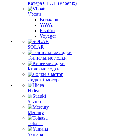
Катера СПЭВ (Phoenix)
Vboats
Волжанка
YAVA
FishPro
Voyager
SOLAR
Тоннельные лодки
Килевые лодки
Лодки + мотор
Hidea
Suzuki
Mercury
Tohatsu
Yamaha