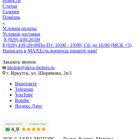
Новости
Статьи
Галерея
Помощь
Условия оплаты
Условия доставки
8 (929) 439-20-09
8 (929) 439-20-09
Пн-Пт: 10:00 - 19:00; Сб: до 16:00 (МСК +5)
Написать в MAX
Есть вопросы пишите нам!
Заказать звонок
irkutsk@akva-motors.ru
г. Иркутск, ул. Ширямова, 2в/1
Вконтакте
Telegram
YouTube
Rutube
Яндекс.Дзен
2026 © АКВА-МОТОРС — Лодки, Катера, Моторы