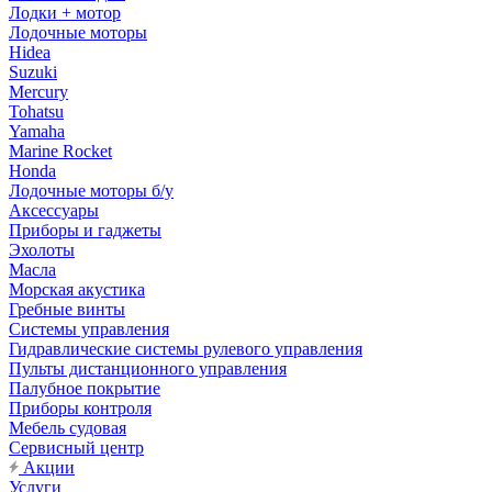
Лодки + мотор
Лодочные моторы
Hidea
Suzuki
Mercury
Tohatsu
Yamaha
Marine Rocket
Honda
Лодочные моторы б/у
Аксессуары
Приборы и гаджеты
Эхолоты
Масла
Морская акустика
Гребные винты
Системы управления
Гидравлические системы рулевого управления
Пульты дистанционного управления
Палубное покрытие
Приборы контроля
Мебель судовая
Сервисный центр
Акции
Услуги