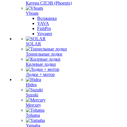
Катера СПЭВ (Phoenix)
Vboats
Волжанка
YAVA
FishPro
Voyager
SOLAR
Тоннельные лодки
Килевые лодки
Лодки + мотор
Hidea
Suzuki
Mercury
Tohatsu
Yamaha