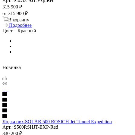
Арт.: S-470CSJT-Exp-Red
315 900
₽
от
315 900 ₽
В корзину
Подробнее
Цвет
—
Красный
Новинка
Лодка пвх SOLAR 500 ROSICH Jet Tunnel Expedition
Арт.: S500RSHJT-EXP-Red
330 200
₽