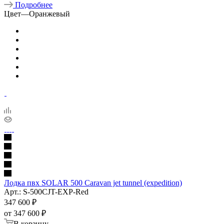
Подробнее
Цвет
—
Оранжевый
Лодка пвх SOLAR 500 Caravan jet tunnel (expedition)
Арт.: S-500CJT-EXP-Red
347 600
₽
от
347 600 ₽
В корзину