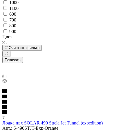
1000
1100
600
700
800
900
Цвет
Очистить фильтр
Показать
7
Лодка пвх SOLAR 490 Strela Jet Tunnel (expedition)
Арт.: S-490STJT-Exp-Orange