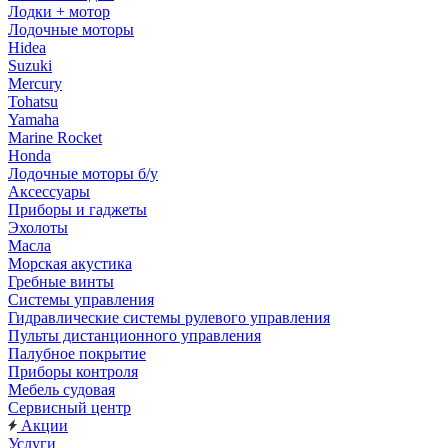
Лодки + мотор
Лодочные моторы
Hidea
Suzuki
Mercury
Tohatsu
Yamaha
Marine Rocket
Honda
Лодочные моторы б/у
Аксессуары
Приборы и гаджеты
Эхолоты
Масла
Морская акустика
Гребные винты
Системы управления
Гидравлические системы рулевого управления
Пульты дистанционного управления
Палубное покрытие
Приборы контроля
Мебель судовая
Сервисный центр
Акции
Услуги