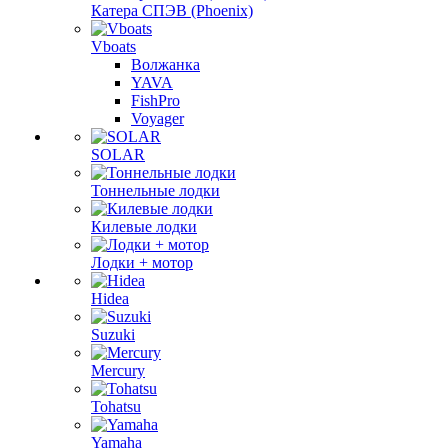
Катера СПЭВ (Phoenix)
Vboats
Волжанка
YAVA
FishPro
Voyager
SOLAR
Тоннельные лодки
Килевые лодки
Лодки + мотор
Hidea
Suzuki
Mercury
Tohatsu
Yamaha