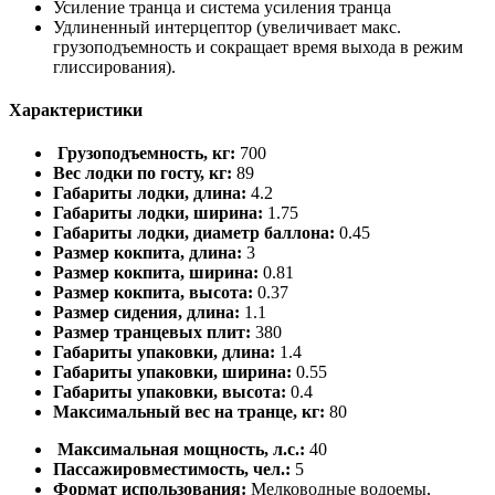
Усиление транца и система усиления транца
Удлиненный интерцептор (увеличивает макс.
грузоподъемность и сокращает время выхода в режим
глиссирования).
Характеристики
Грузоподъемность, кг:
700
Вес лодки по госту, кг:
89
Габариты лодки, длина:
4.2
Габариты лодки, ширина:
1.75
Габариты лодки, диаметр баллона:
0.45
Размер кокпита, длина:
3
Размер кокпита, ширина:
0.81
Размер кокпита, высота:
0.37
Размер сидения, длина:
1.1
Размер транцевых плит:
380
Габариты упаковки, длина:
1.4
Габариты упаковки, ширина:
0.55
Габариты упаковки, высота:
0.4
Максимальный вес на транце, кг:
80
Максимальная мощность, л.с.:
40
Пассажировместимость, чел.:
5
Формат использования:
Мелководные водоемы,