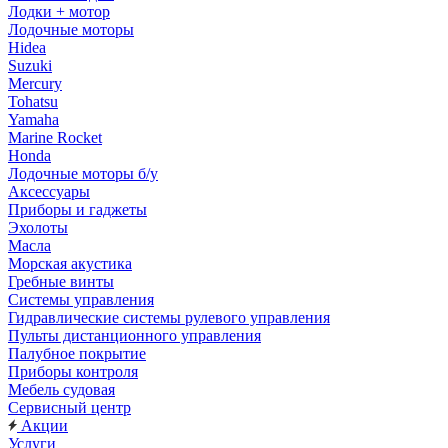
Лодки + мотор
Лодочные моторы
Hidea
Suzuki
Mercury
Tohatsu
Yamaha
Marine Rocket
Honda
Лодочные моторы б/у
Аксессуары
Приборы и гаджеты
Эхолоты
Масла
Морская акустика
Гребные винты
Системы управления
Гидравлические системы рулевого управления
Пульты дистанционного управления
Палубное покрытие
Приборы контроля
Мебель судовая
Сервисный центр
Акции
Услуги