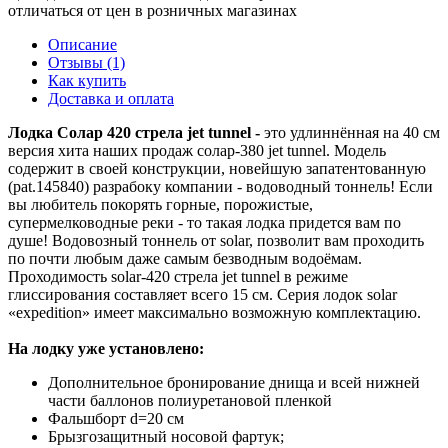
отличаться от цен в розничных магазинах
Описание
Отзывы (1)
Как купить
Доставка и оплата
Лодка Солар
420 стрела jet tunnel -
это удлиннённая на 40 см
версия хита наших продаж солар-380 jet tunnel. Модель
содержит в своей конструкции, новейшую запатентованную
(pat.145840) разрабоку компании - водоводный тоннель! Если
вы любитель покорять горные, порожистые,
супермелководные реки - то такая лодка придется вам по
душе! Водовозный тоннель от solar, позволит вам проходить
по почти любым даже самым безводным водоёмам.
Проходимость solar-420 стрела jet tunnel в режиме
глиссирования составляет всего 15 см. Серия лодок solar
«expedition» имеет максимально возможную комплектацию.
На лодку уже установлено:
Дополнительное бронирование днища и всей нижней
части баллонов полиуретановой пленкой
Фальшборт d=20 см
Брызгозащитный носовой фартук;