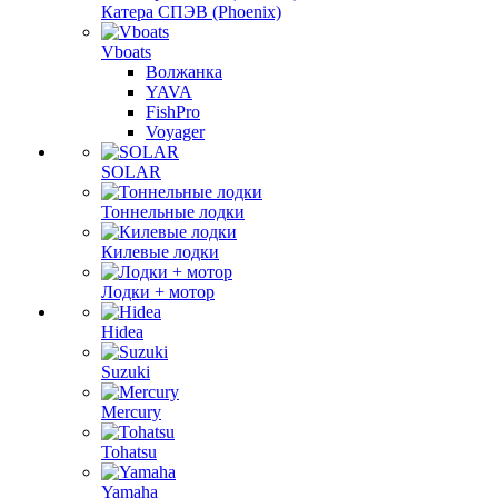
Катера СПЭВ (Phoenix)
Vboats
Волжанка
YAVA
FishPro
Voyager
SOLAR
Тоннельные лодки
Килевые лодки
Лодки + мотор
Hidea
Suzuki
Mercury
Tohatsu
Yamaha