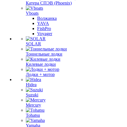
Катера СПЭВ (Phoenix)
Vboats
Волжанка
YAVA
FishPro
Voyager
SOLAR
Тоннельные лодки
Килевые лодки
Лодки + мотор
Hidea
Suzuki
Mercury
Tohatsu
Yamaha