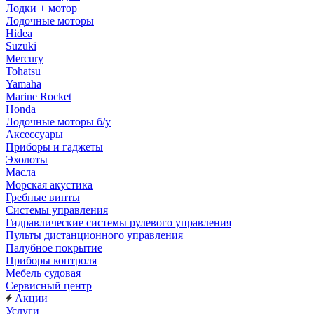
Лодки + мотор
Лодочные моторы
Hidea
Suzuki
Mercury
Tohatsu
Yamaha
Marine Rocket
Honda
Лодочные моторы б/у
Аксессуары
Приборы и гаджеты
Эхолоты
Масла
Морская акустика
Гребные винты
Системы управления
Гидравлические системы рулевого управления
Пульты дистанционного управления
Палубное покрытие
Приборы контроля
Мебель судовая
Сервисный центр
Акции
Услуги