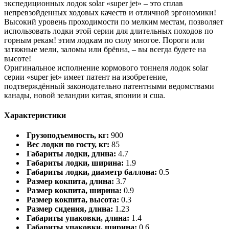
экспедиционных лодок solar «super jet» – это сплав
непревзойденных ходовых качеств и отличной эргономики!
Высокий уровень проходимости по мелким местам, позволяет
использовать лодки этой серии для длительных походов по
горным рекам! этим лодкам по силу многое. Пороги или
затяжные мели, заломы или брёвна, – вы всегда будете на
высоте!
Оригинальное исполнение кормового тоннеля лодок solar
серии «super jet» имеет патент на изобретение,
подтверждённый законодательно патентными ведомствами
канады, новой зеландии китая, японии и сша.
Характеристики
Грузоподъемность, кг:
900
Вес лодки по госту, кг:
85
Габариты лодки, длина:
4.7
Габариты лодки, ширина:
1.9
Габариты лодки, диаметр баллона:
0.5
Размер кокпита, длина:
3.7
Размер кокпита, ширина:
0.9
Размер кокпита, высота:
0.3
Размер сидения, длина:
1.23
Габариты упаковки, длина:
1.4
Габариты упаковки, ширина:
0.6