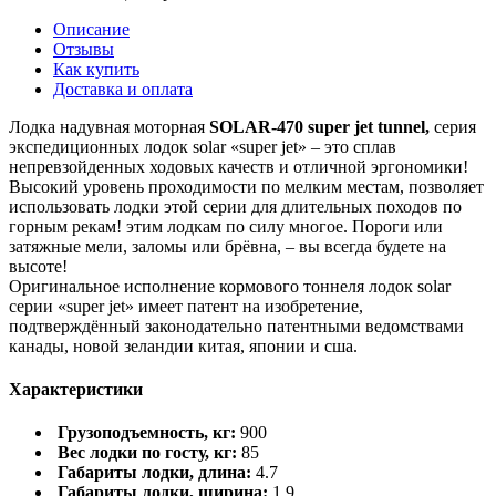
Описание
Отзывы
Как купить
Доставка и оплата
Лодка надувная моторная
SOLAR-470 super jet tunnel,
серия
экспедиционных лодок solar «super jet» – это сплав
непревзойденных ходовых качеств и отличной эргономики!
Высокий уровень проходимости по мелким местам, позволяет
использовать лодки этой серии для длительных походов по
горным рекам! этим лодкам по силу многое. Пороги или
затяжные мели, заломы или брёвна, – вы всегда будете на
высоте!
Оригинальное исполнение кормового тоннеля лодок solar
серии «super jet» имеет патент на изобретение,
подтверждённый законодательно патентными ведомствами
канады, новой зеландии китая, японии и сша.
Характеристики
Грузоподъемность, кг:
900
Вес лодки по госту, кг:
85
Габариты лодки, длина:
4.7
Габариты лодки, ширина:
1.9