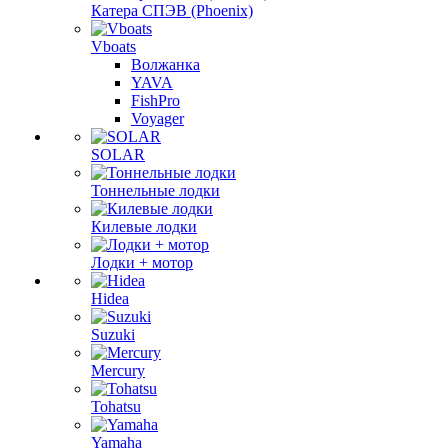
Катера СПЭВ (Phoenix)
Vboats
Волжанка
YAVA
FishPro
Voyager
SOLAR
Тоннельные лодки
Килевые лодки
Лодки + мотор
Hidea
Suzuki
Mercury
Tohatsu
Yamaha