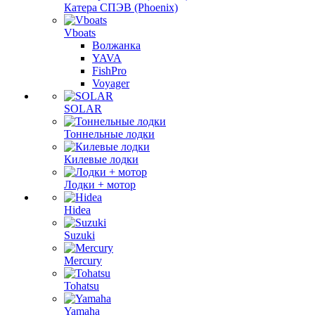
Катера СПЭВ (Phoenix)
Vboats
Волжанка
YAVA
FishPro
Voyager
SOLAR
Тоннельные лодки
Килевые лодки
Лодки + мотор
Hidea
Suzuki
Mercury
Tohatsu
Yamaha