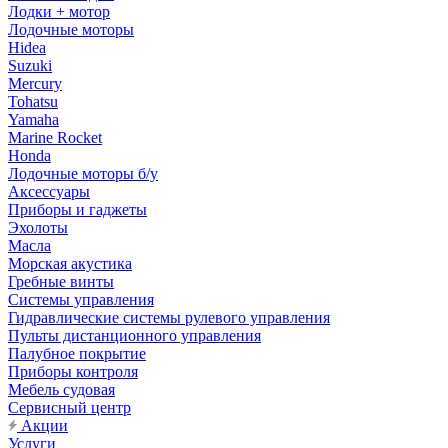
Лодки + мотор
Лодочные моторы
Hidea
Suzuki
Mercury
Tohatsu
Yamaha
Marine Rocket
Honda
Лодочные моторы б/у
Аксессуары
Приборы и гаджеты
Эхолоты
Масла
Морская акустика
Гребные винты
Системы управления
Гидравлические системы рулевого управления
Пульты дистанционного управления
Палубное покрытие
Приборы контроля
Мебель судовая
Сервисный центр
Акции
Услуги