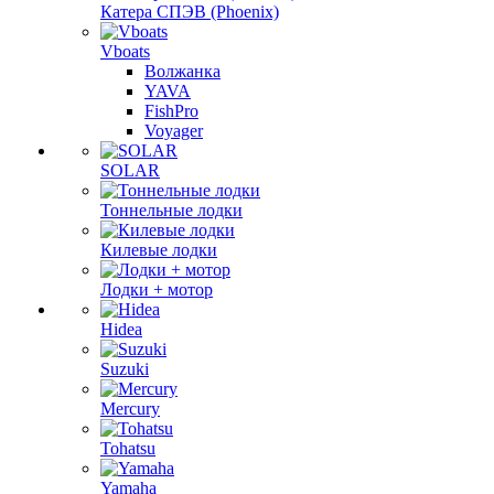
Катера СПЭВ (Phoenix)
Vboats
Волжанка
YAVA
FishPro
Voyager
SOLAR
Тоннельные лодки
Килевые лодки
Лодки + мотор
Hidea
Suzuki
Mercury
Tohatsu
Yamaha