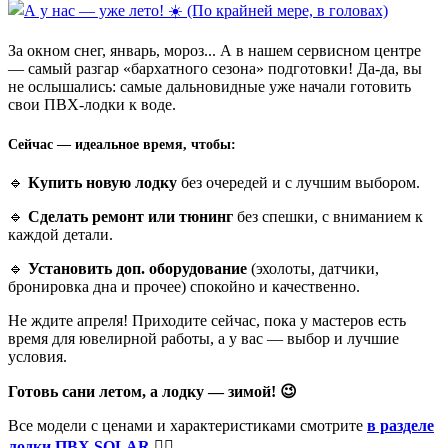
За окном снег, январь, мороз... А в нашем сервисном центре
— самый разгар «бархатного сезона» подготовки! Да-да, вы
не ослышались: самые дальновидные уже начали готовить
свои ПВХ-лодки к воде.
Сейчас —
идеальное время
,
чтобы:
🔹
Купить новую лодку
без очередей и с лучшим выбором.
🔹
Сделать ремонт или тюнинг
без спешки, с вниманием к
каждой детали.
🔹
Установить доп. оборудование
(эхолоты, датчики,
бронировка дна и прочее) спокойно и качественно.
Не ждите апреля! Приходите сейчас, пока у мастеров есть
время для ювелирной работы, а у вас — выбор и лучшие
условия.
Готовь сани летом, а лодку — зимой! 😉
Все модели с ценами и характеристиками смотрите
в разделе
л
одки ПВХ SOLAR
👈🏻