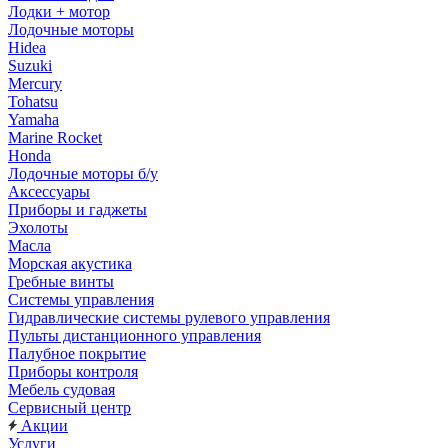
Лодки + мотор
Лодочные моторы
Hidea
Suzuki
Mercury
Tohatsu
Yamaha
Marine Rocket
Honda
Лодочные моторы б/у
Аксессуары
Приборы и гаджеты
Эхолоты
Масла
Морская акустика
Гребные винты
Системы управления
Гидравлические системы рулевого управления
Пульты дистанционного управления
Палубное покрытие
Приборы контроля
Мебель судовая
Сервисный центр
Акции
Услуги