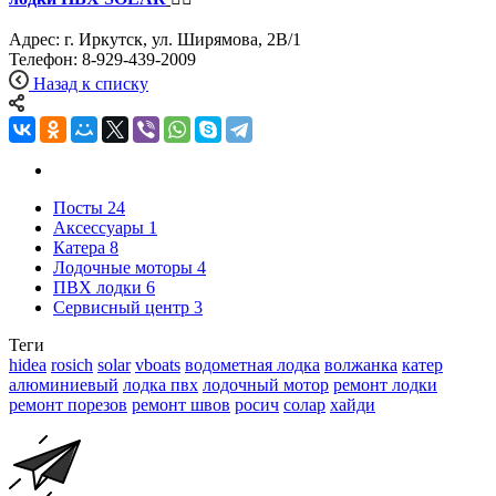
Адрес: г. Иркутск, ул. Ширямова, 2В/1
Телефон: 8‑929‑439‑2009
Назад к списку
Посты
24
Аксессуары
1
Катера
8
Лодочные моторы
4
ПВХ лодки
6
Сервисный центр
3
Теги
hidea
rosich
solar
vboats
водометная лодка
волжанка
катер
алюминиевый
лодка пвх
лодочный мотор
ремонт лодки
ремонт порезов
ремонт швов
росич
солар
хайди