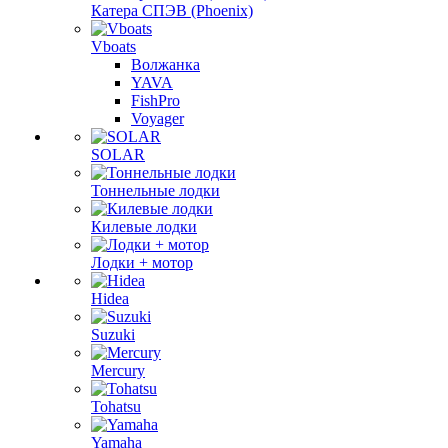
Катера СПЭВ (Phoenix)
Vboats
Волжанка
YAVA
FishPro
Voyager
SOLAR
Тоннельные лодки
Килевые лодки
Лодки + мотор
Hidea
Suzuki
Mercury
Tohatsu
Yamaha