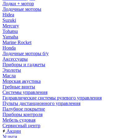
Лодки + мотор
Лодочные моторы
Hidea
Suzuki
Mercury
Tohatsu
Yamaha
Marine Rocket
Honda
Лодочные моторы б/у
Аксессуары
Приборы и гаджеты
Эхолоты
Масла
Морская акустика
Гребные винты
Системы управления
Гидравлические системы рулевого управления
Пульты дистанционного управления
Палубное покрытие
Приборы контроля
Мебель судовая
Сервисный центр
Акции
Услуги