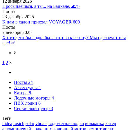
12 января 2026
Просыпаешься, а ты... на Байкале. 🌊✨
Посты
23 декабря 2025
К нам в салон приехал VOYAGER 600
Посты
7 декабря 2025
Хотите, чтобы лодка была готова к сезону? Мы сделаем это за
вас! ✅
1
2
3
Посты
24
Аксессуары
1
Катера
8
Лодочные моторы
4
ПВХ лодки
6
Сервисный центр
3
Теги
hidea
rosich
solar
vboats
водометная лодка
волжанка
катер
алюминиевый
лодка пвх
лодочный мотор
ремонт лодки