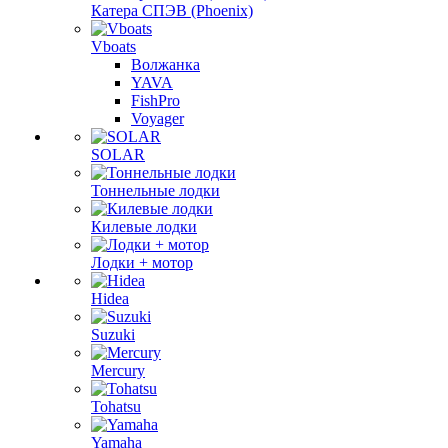
Катера СПЭВ (Phoenix)
Vboats
Волжанка
YAVA
FishPro
Voyager
SOLAR
Тоннельные лодки
Килевые лодки
Лодки + мотор
Hidea
Suzuki
Mercury
Tohatsu
Yamaha