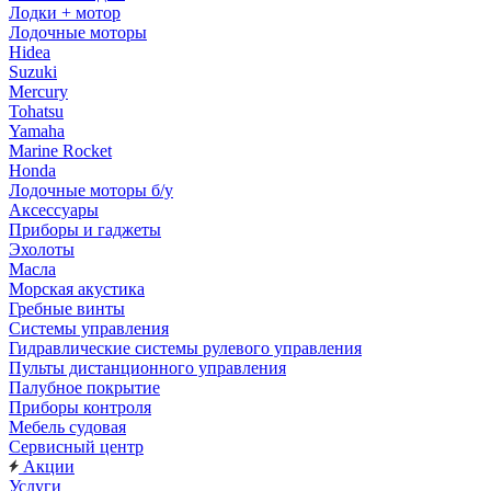
Лодки + мотор
Лодочные моторы
Hidea
Suzuki
Mercury
Tohatsu
Yamaha
Marine Rocket
Honda
Лодочные моторы б/у
Аксессуары
Приборы и гаджеты
Эхолоты
Масла
Морская акустика
Гребные винты
Системы управления
Гидравлические системы рулевого управления
Пульты дистанционного управления
Палубное покрытие
Приборы контроля
Мебель судовая
Сервисный центр
Акции
Услуги