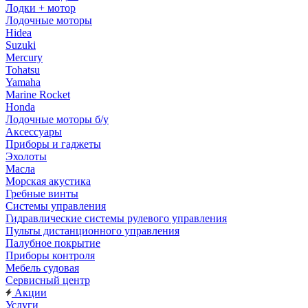
Лодки + мотор
Лодочные моторы
Hidea
Suzuki
Mercury
Tohatsu
Yamaha
Marine Rocket
Honda
Лодочные моторы б/у
Аксессуары
Приборы и гаджеты
Эхолоты
Масла
Морская акустика
Гребные винты
Системы управления
Гидравлические системы рулевого управления
Пульты дистанционного управления
Палубное покрытие
Приборы контроля
Мебель судовая
Сервисный центр
Акции
Услуги