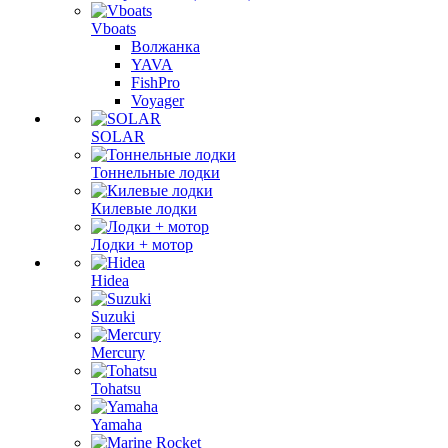
Vboats
Волжанка
YAVA
FishPro
Voyager
SOLAR
Тоннельные лодки
Килевые лодки
Лодки + мотор
Hidea
Suzuki
Mercury
Tohatsu
Yamaha