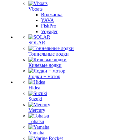
Vboats
Волжанка
YAVA
FishPro
Voyager
SOLAR
Тоннельные лодки
Килевые лодки
Лодки + мотор
Hidea
Suzuki
Mercury
Tohatsu
Yamaha