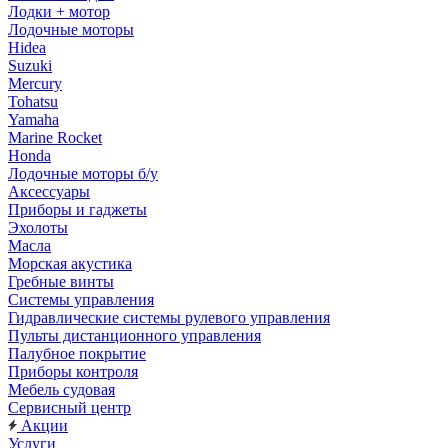
Лодки + мотор
Лодочные моторы
Hidea
Suzuki
Mercury
Tohatsu
Yamaha
Marine Rocket
Honda
Лодочные моторы б/у
Аксессуары
Приборы и гаджеты
Эхолоты
Масла
Морская акустика
Гребные винты
Системы управления
Гидравлические системы рулевого управления
Пульты дистанционного управления
Палубное покрытие
Приборы контроля
Мебель судовая
Сервисный центр
Акции
Услуги