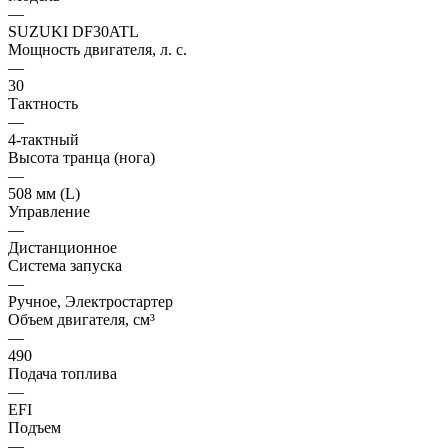
—
SUZUKI DF30ATL
Мощность двигателя, л. с.
—
30
Тактность
—
4-тактный
Высота транца (нога)
—
508 мм (L)
Управление
—
Дистанционное
Система запуска
—
Ручное, Электростартер
Объем двигателя, см³
—
490
Подача топлива
—
EFI
Подъем
—