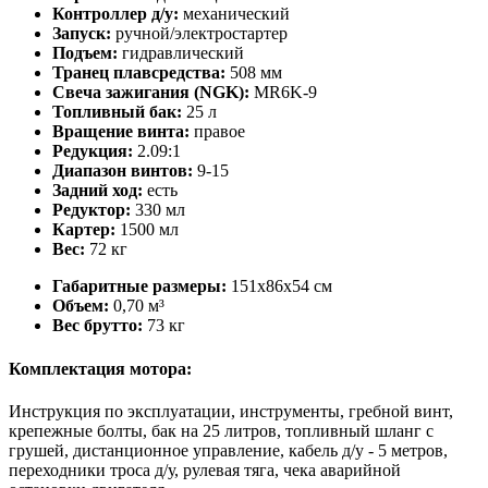
Контроллер д/у:
механический
Запуск:
ручной/электростартер
Подъем:
гидравлический
Транец плавсредства:
508 мм
Свеча зажигания (NGK):
MR6K-9
Топливный бак:
25 л
Вращение винта:
правое
Редукция:
2.09:1
Диапазон винтов:
9-15
Задний ход:
есть
Редуктор:
330 мл
Картер:
1500 мл
Вес:
72 кг
Габаритные размеры:
151х86х54 см
Объем:
0,70 м³
Вес брутто:
73 кг
Комплектация мотора:
Инструкция по эксплуатации, инструменты, гребной винт,
крепежные болты, бак на 25 литров, топливный шланг с
грушей, дистанционное управление, кабель д/у - 5 метров,
переходники троса д/у, рулевая тяга, чека аварийной