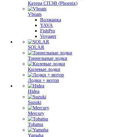
Катера СПЭВ (Phoenix)
Vboats
Волжанка
YAVA
FishPro
Voyager
SOLAR
Тоннельные лодки
Килевые лодки
Лодки + мотор
Hidea
Suzuki
Mercury
Tohatsu
Yamaha