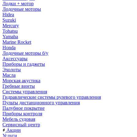
Лодки + мотор
Лодочные моторы
Hidea
Suzuki
Mercury
Tohatsu
Yamaha
Marine Rocket
Honda
Лодочные моторы б/у
Аксессуары
Приборы и гаджеты
Эхолоты
Масла
Морская акустика
Гребные винты
Системы управления
Гидравлические системы рулевого управления
Пульты дистанционного управления
Палубное покрытие
Приборы контроля
Мебель судовая
Сервисный центр
Акции
Услуги