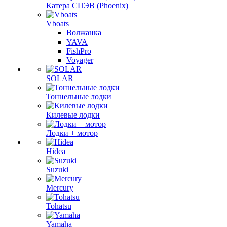
Катера СПЭВ (Phoenix)
Vboats
Волжанка
YAVA
FishPro
Voyager
SOLAR
Тоннельные лодки
Килевые лодки
Лодки + мотор
Hidea
Suzuki
Mercury
Tohatsu
Yamaha