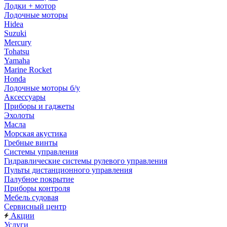
Лодки + мотор
Лодочные моторы
Hidea
Suzuki
Mercury
Tohatsu
Yamaha
Marine Rocket
Honda
Лодочные моторы б/у
Аксессуары
Приборы и гаджеты
Эхолоты
Масла
Морская акустика
Гребные винты
Системы управления
Гидравлические системы рулевого управления
Пульты дистанционного управления
Палубное покрытие
Приборы контроля
Мебель судовая
Сервисный центр
Акции
Услуги