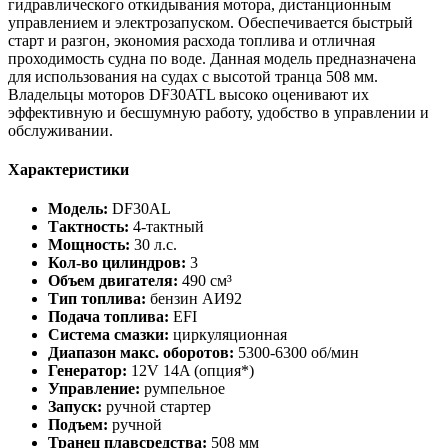
гидравлического откидывания мотора, дистанционным
управлением и электрозапуском. Обеспечивается быстрый
старт и разгон, экономия расхода топлива и отличная
проходимость судна по воде. Данная модель предназначена
для использования на судах с высотой транца 508 мм.
Владельцы моторов DF30ATL высоко оценивают их
эффективную и бесшумную работу, удобство в управлении и
обслуживании.
Характеристики
Модель:
DF30AL
Тактность:
4-тактный
Мощность:
30 л.с.
Кол-во цилиндров:
3
Объем двигателя:
490 см³
Тип топлива:
бензин АИ92
Подача топлива:
EFI
Система смазки:
циркуляционная
Диапазон макс. оборотов:
5300-6300 об/мин
Генератор:
12V 14A (опция*)
Управление:
румпельное
Запуск:
ручной стартер
Подъем:
ручной
Транец плавсредства:
508 мм