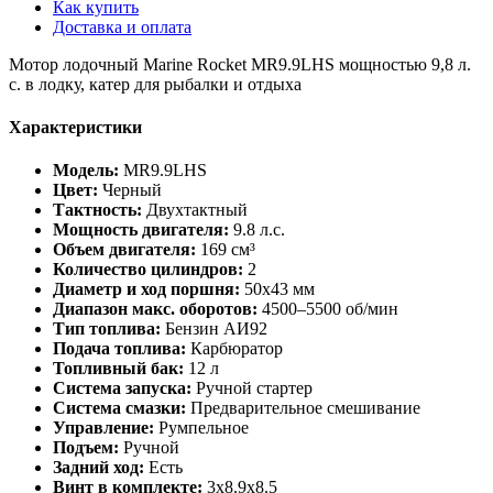
Как купить
Доставка и оплата
Мотор лодочный Marine Rocket MR9.9LHS мощностью 9,8 л.
с. в лодку, катер для рыбалки и отдыха
Характеристики
Модель:
MR9.9LHS
Цвет:
Черный
Тактность:
Двухтактный
Мощность двигателя:
9.8 л.с.
Объем двигателя:
169 см³
Количество цилиндров:
2
Диаметр и ход поршня:
50х43 мм
Диапазон макс. оборотов:
4500–5500 об/мин
Тип топлива:
Бензин АИ92
Подача топлива:
Карбюратор
Топливный бак:
12 л
Система запуска:
Ручной стартер
Система смазки:
Предварительное смешивание
Управление:
Румпельное
Подъем:
Ручной
Задний ход:
Есть
Винт в комплекте:
3х8.9х8.5