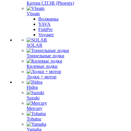
Катера СПЭВ (Phoenix)
Vboats
Волжанка
YAVA
FishPro
Voyager
SOLAR
Тоннельные лодки
Килевые лодки
Лодки + мотор
Hidea
Suzuki
Mercury
Tohatsu
Yamaha