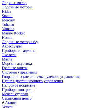
Лодки + мотор
Лодочные моторы
Hidea
Suzuki
Mercury
Tohatsu
Yamaha
Marine Rocket
Honda
Лодочные моторы б/у
Аксессуары
Приборы и гаджеты
Эхолоты
Масла
Морская акустика
Гребные винты
Системы управления
Гидравлические системы рулевого управления
Пульты дистанционного управления
Палубное покрытие
Приборы контроля
Мебель судовая
Сервисный центр
Акции
Услуги