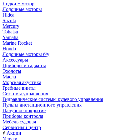
Лодки + мотор
Лодочные моторы
Hidea
Suzuki
Mercury
Tohatsu
Yamaha
Marine Rocket
Honda
Лодочные моторы б/у
Аксессуары
Приборы и гаджеты
Эхолоты
Масла
Морская акустика
Гребные винты
Системы управления
Гидравлические системы рулевого управления
Пульты дистанционного управления
Палубное покрытие
Приборы контроля
Мебель судовая
Сервисный центр
Акции
Услуги