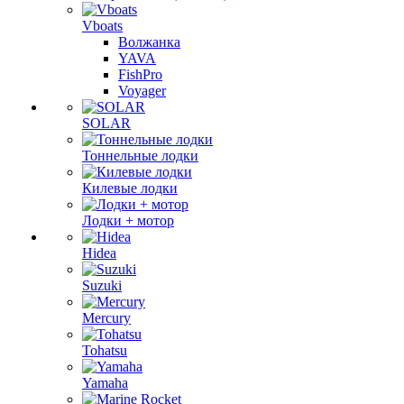
Vboats
Волжанка
YAVA
FishPro
Voyager
SOLAR
Тоннельные лодки
Килевые лодки
Лодки + мотор
Hidea
Suzuki
Mercury
Tohatsu
Yamaha