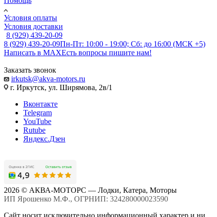
Помощь
Условия оплаты
Условия доставки
8 (929) 439-20-09
8 (929) 439-20-09
Пн-Пт: 10:00 - 19:00; Сб: до 16:00 (МСК +5)
Написать в MAX
Есть вопросы пишите нам!
Заказать звонок
irkutsk@akva-motors.ru
г. Иркутск, ул. Ширямова, 2в/1
Вконтакте
Telegram
YouTube
Rutube
Яндекс.Дзен
2026 © АКВА-МОТОРС — Лодки, Катера, Моторы
ИП Ярошенко М.Ф., ОГРНИП: 324280000023590
Сайт носит исключительно информационный характер и ни