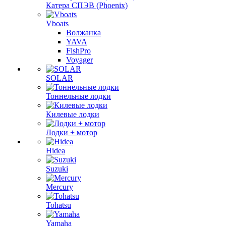
Катера СПЭВ (Phoenix)
Vboats
Волжанка
YAVA
FishPro
Voyager
SOLAR
Тоннельные лодки
Килевые лодки
Лодки + мотор
Hidea
Suzuki
Mercury
Tohatsu
Yamaha