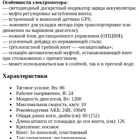
Особенности электромотора:
— светодиодный дискретный индикатор заряда аккумулятора;
— муфта регулировки заглубления винта;
— встроенный и выносной датчики GPS;
— ложемент для укладки мотора (при транспортировке или
движении на маршевом двигателе);
— ножной блок дистанционного управления (ОПЦИЯ);
— усиленный дейдвуд из нержавеющей стали;
— трёхлопастной гребной винт — «незацепляйка»;
— оснащён автоматической муфтой, останавливающей винт
при столкновении с препятствием;
— может использоваться как в солёной, так и в пресной воде.
Характеристики
Тяговое усилие, lbs: 86
Рабочее напряжение, В: 24
Мощность двигателя, Вт: 1200
Максимальная скорость, км/ч: 10
Рекомендуемая АКБ: 24В, 100аЧ
Общая длина ноги, дюйм (см): 60 (152)
Длина штанги от площадки до оси винта, (см): 126
Крепление: носовое
Винт: 3х-лопосной, пластиковый
Тип управления: дистанционное