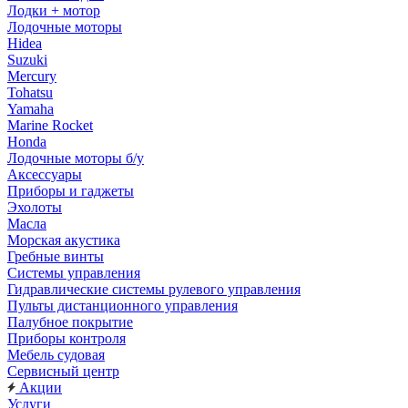
Лодки + мотор
Лодочные моторы
Hidea
Suzuki
Mercury
Tohatsu
Yamaha
Marine Rocket
Honda
Лодочные моторы б/у
Аксессуары
Приборы и гаджеты
Эхолоты
Масла
Морская акустика
Гребные винты
Системы управления
Гидравлические системы рулевого управления
Пульты дистанционного управления
Палубное покрытие
Приборы контроля
Мебель судовая
Сервисный центр
Акции
Услуги