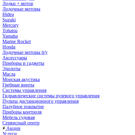
Лодки + мотор
Лодочные моторы
Hidea
Suzuki
Mercury
Tohatsu
Yamaha
Marine Rocket
Honda
Лодочные моторы б/у
Аксессуары
Приборы и гаджеты
Эхолоты
Масла
Морская акустика
Гребные винты
Системы управления
Гидравлические системы рулевого управления
Пульты дистанционного управления
Палубное покрытие
Приборы контроля
Мебель судовая
Сервисный центр
Акции
Услуги