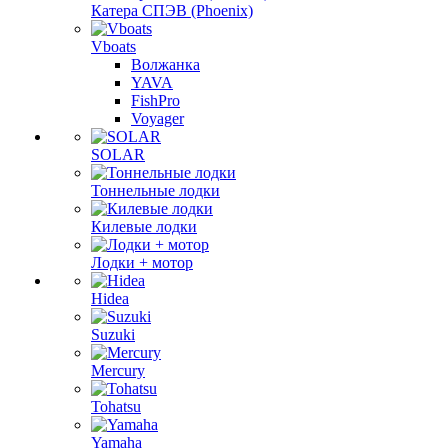
Катера СПЭВ (Phoenix)
Vboats
Волжанка
YAVA
FishPro
Voyager
SOLAR
Тоннельные лодки
Килевые лодки
Лодки + мотор
Hidea
Suzuki
Mercury
Tohatsu
Yamaha