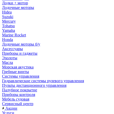
Лодки + мотор
Лодочные моторы
Hidea
Suzuki
Mercury
Tohatsu
Yamaha
Marine Rocket
Honda
Лодочные моторы б/у
Аксессуары
Приборы и гаджеты
Эхолоты
Масла
Морская акустика
Гребные винты
Системы управления
Гидравлические системы рулевого управления
Пульты дистанционного управления
Палубное покрытие
Приборы контроля
Мебель судовая
Сервисный центр
Акции
Услуги