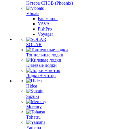
Катера СПЭВ (Phoenix)
Vboats
Волжанка
YAVA
FishPro
Voyager
SOLAR
Тоннельные лодки
Килевые лодки
Лодки + мотор
Hidea
Suzuki
Mercury
Tohatsu
Yamaha