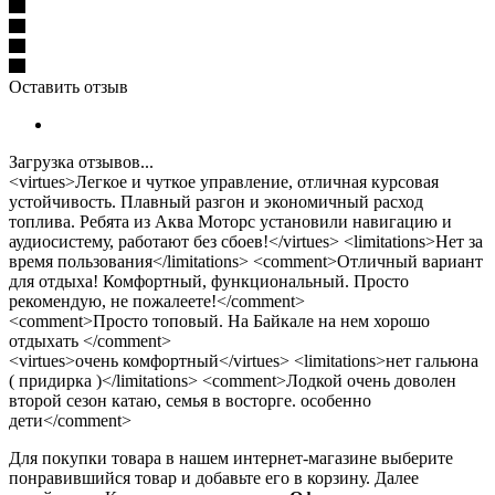
Оставить отзыв
Загрузка отзывов...
<virtues>Легкое и чуткое управление, отличная курсовая
устойчивость. Плавный разгон и экономичный расход
топлива. Ребята из Аква Моторс установили навигацию и
аудиосистему, работают без сбоев!</virtues> <limitations>Нет за
время пользования</limitations> <comment>Отличный вариант
для отдыха! Комфортный, функциональный. Просто
рекомендую, не пожалеете!</comment>
<comment>Просто топовый. На Байкале на нем хорошо
отдыхать </comment>
<virtues>очень комфортный</virtues> <limitations>нет гальюна
( придирка )</limitations> <comment>Лодкой очень доволен
второй сезон катаю, семья в восторге. особенно
дети</comment>
Для покупки товара в нашем интернет-магазине выберите
понравившийся товар и добавьте его в корзину. Далее