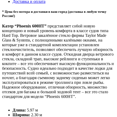
Доставка и оплата
* Цена без мотора и доставки в ваш город (доставка в любую точку
России!)
Катер “Phoenix 600HT”
представляет собой новую
концепцию и новый уровень комфорта в классе судов типа
Hard Top. Ветровое закалённое стекло фирмы Taylor Made
Glass & Systems, с полноценными калёными окнами, на
которые уже в стандартной комплектации установлен
стеклоочиститель, позволяют обеспечить лучшую обзорность
и комфорт в данном классе судов. Откидная дверца ветрового
стекла, складной трап, высокие рейлинги и ступеньки в
кокпите – все это обеспечивает высокую функциональность и
безопасность. Судно идеально подходит в качестве лодки для
путешествий всей семьей, с возможностью разместиться на
ночлег, а благодаря съемному заднему сиденью может легко
эксплуатироваться в режиме троллинга при ловле рыбы.
Надежное оборудование, отличная обзорность, множество
отсеков для багажа и большой ходовой тент – все это стало
стандартом для модели “Phoenix 600HT”.
Длина:
5.97 м
Ширина:
2.30 м