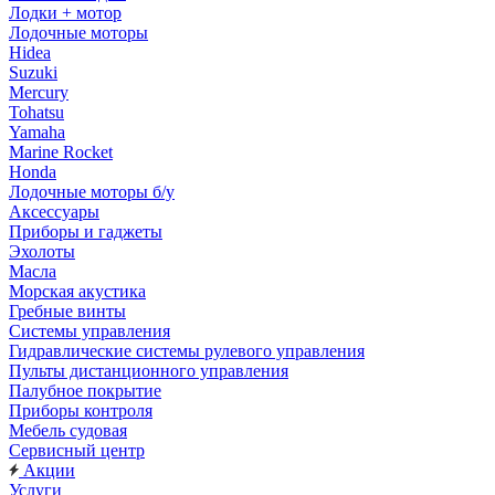
Лодки + мотор
Лодочные моторы
Hidea
Suzuki
Mercury
Tohatsu
Yamaha
Marine Rocket
Honda
Лодочные моторы б/у
Аксессуары
Приборы и гаджеты
Эхолоты
Масла
Морская акустика
Гребные винты
Системы управления
Гидравлические системы рулевого управления
Пульты дистанционного управления
Палубное покрытие
Приборы контроля
Мебель судовая
Сервисный центр
Акции
Услуги