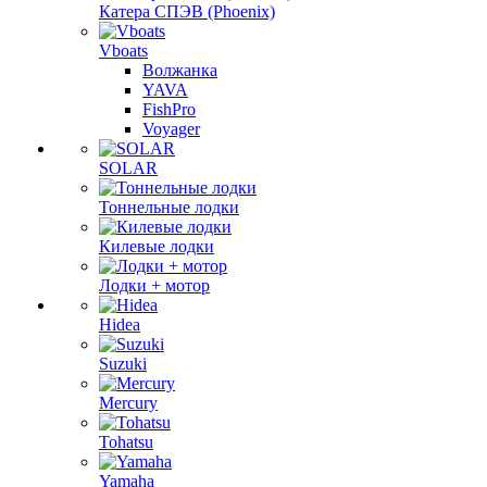
Катера СПЭВ (Phoenix)
Vboats
Волжанка
YAVA
FishPro
Voyager
SOLAR
Тоннельные лодки
Килевые лодки
Лодки + мотор
Hidea
Suzuki
Mercury
Tohatsu
Yamaha