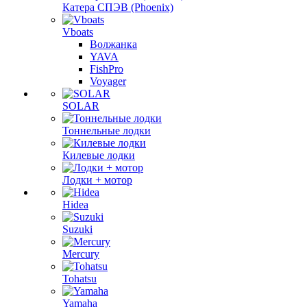
Катера СПЭВ (Phoenix)
Vboats
Волжанка
YAVA
FishPro
Voyager
SOLAR
Тоннельные лодки
Килевые лодки
Лодки + мотор
Hidea
Suzuki
Mercury
Tohatsu
Yamaha