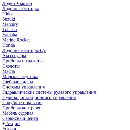
Лодки + мотор
Лодочные моторы
Hidea
Suzuki
Mercury
Tohatsu
Yamaha
Marine Rocket
Honda
Лодочные моторы б/у
Аксессуары
Приборы и гаджеты
Эхолоты
Масла
Морская акустика
Гребные винты
Системы управления
Гидравлические системы рулевого управления
Пульты дистанционного управления
Палубное покрытие
Приборы контроля
Мебель судовая
Сервисный центр
Акции
Услуги