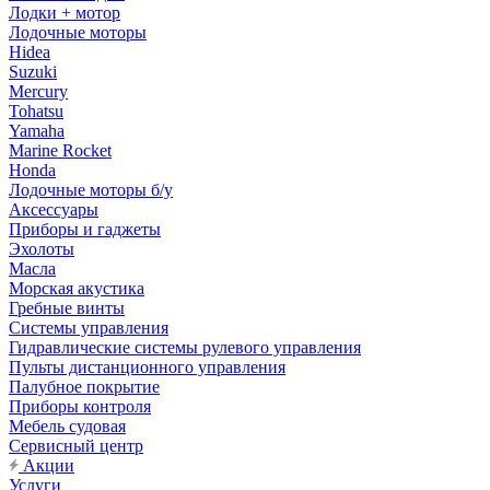
Лодки + мотор
Лодочные моторы
Hidea
Suzuki
Mercury
Tohatsu
Yamaha
Marine Rocket
Honda
Лодочные моторы б/у
Аксессуары
Приборы и гаджеты
Эхолоты
Масла
Морская акустика
Гребные винты
Системы управления
Гидравлические системы рулевого управления
Пульты дистанционного управления
Палубное покрытие
Приборы контроля
Мебель судовая
Сервисный центр
Акции
Услуги