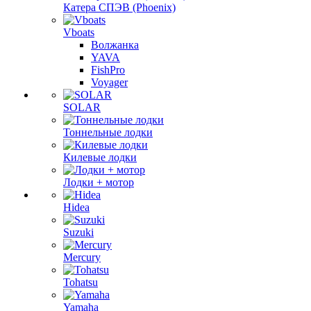
Катера СПЭВ (Phoenix)
Vboats
Волжанка
YAVA
FishPro
Voyager
SOLAR
Тоннельные лодки
Килевые лодки
Лодки + мотор
Hidea
Suzuki
Mercury
Tohatsu
Yamaha