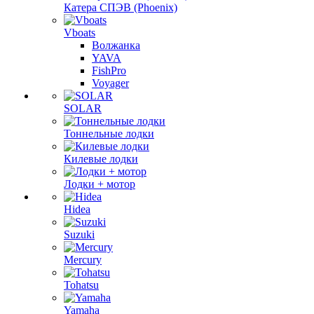
Катера СПЭВ (Phoenix)
Vboats
Волжанка
YAVA
FishPro
Voyager
SOLAR
Тоннельные лодки
Килевые лодки
Лодки + мотор
Hidea
Suzuki
Mercury
Tohatsu
Yamaha