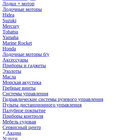
Лодки + мотор
Лодочные моторы
Hidea
Suzuki
Mercury
Tohatsu
Yamaha
Marine Rocket
Honda
Лодочные моторы б/у
Аксессуары
Приборы и гаджеты
Эхолоты
Масла
Морская акустика
Гребные винты
Системы управления
Гидравлические системы рулевого управления
Пульты дистанционного управления
Палубное покрытие
Приборы контроля
Мебель судовая
Сервисный центр
Акции
Услуги