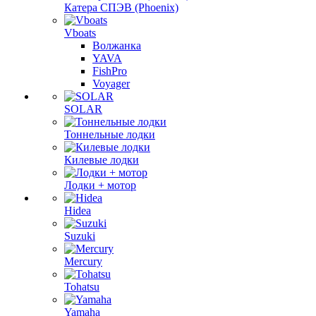
Катера СПЭВ (Phoenix)
Vboats
Волжанка
YAVA
FishPro
Voyager
SOLAR
Тоннельные лодки
Килевые лодки
Лодки + мотор
Hidea
Suzuki
Mercury
Tohatsu
Yamaha