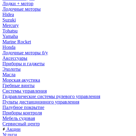
Лодки + мотор
Лодочные моторы
Hidea
Suzuki
Mercury
Tohatsu
Yamaha
Marine Rocket
Honda
Лодочные моторы б/у
Аксессуары
Приборы и гаджеты
Эхолоты
Масла
Морская акустика
Гребные винты
Системы управления
Гидравлические системы рулевого управления
Пульты дистанционного управления
Палубное покрытие
Приборы контроля
Мебель судовая
Сервисный центр
Акции
Услуги