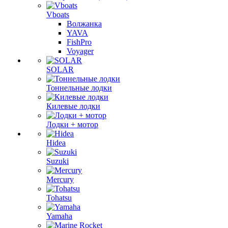
Vboats
Волжанка
YAVA
FishPro
Voyager
SOLAR
Тоннельные лодки
Килевые лодки
Лодки + мотор
Hidea
Suzuki
Mercury
Tohatsu
Yamaha