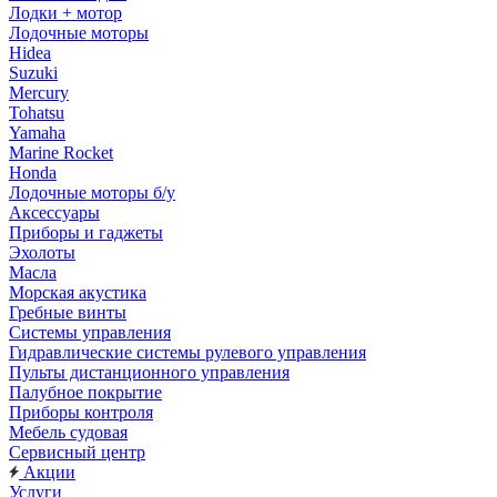
Лодки + мотор
Лодочные моторы
Hidea
Suzuki
Mercury
Tohatsu
Yamaha
Marine Rocket
Honda
Лодочные моторы б/у
Аксессуары
Приборы и гаджеты
Эхолоты
Масла
Морская акустика
Гребные винты
Системы управления
Гидравлические системы рулевого управления
Пульты дистанционного управления
Палубное покрытие
Приборы контроля
Мебель судовая
Сервисный центр
Акции
Услуги