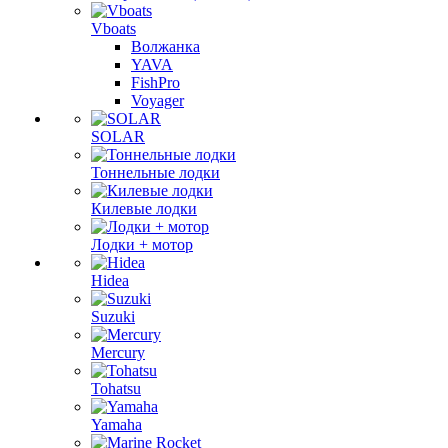
Vboats
Волжанка
YAVA
FishPro
Voyager
SOLAR
Тоннельные лодки
Килевые лодки
Лодки + мотор
Hidea
Suzuki
Mercury
Tohatsu
Yamaha